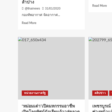
ลำปาง
Rea
Read More
@thainews
31/01/2020
mor
abo
กองทัพอากาศ จัดอากาศ...
‘ที่
Read
Read More
ปรึ
more
รมว
about
พบ
กองทัพ
อสร
อากาศ
แม่
จัด
ผู้
อากาศยาน
อาส
แบบ
เสีย
C-
สละ
130
นำ
,
ภาร
BT-
แรง
67
สู่
และ
ปร
อากาศยาน
หน่วยงานภาครัฐ
คลิปข่าว
ไร้
คน
ขับ
‘หม่อมเต่า’เปิดมหกรรมอาชีพ
เพชรบูรณ์
(UAV)
เปิดโลกทัศน์นักเรียนก้าวสู่ตลาด
ช่วงหน้าแ