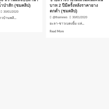
้ำป่าสัก (ชมคลิป)
บาท 2 ปีมีครั้งหลังราคายาง
ตกต่ำ (ชมคลิป)
30/01/2020
@thainews
30/01/2020
วบ้านพลิ...
ยะลา-ชาวเบตงยิ้ม แห่...
d
e
Read
Read More
ut
more
รบูรณ์
about
ว
ยะลา-
น
ชาว
ก
เบตง
ติ
ยิ้ม
แห่
า
จับ
จักจั่น
าน
ขาย
สร้าง
ราย
า
ได้
เสริม
ง
คืน
ละ
้ำ