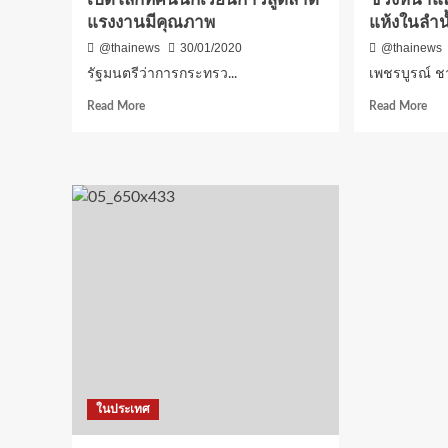
ร่วม
แรงงานมีคุณภาพ
แห้งในลำน
ปฏิบัติ
ภารกิจ
@thainews
30/01/2020
@thainews
บิน
รัฐมนตรีว่าการกระทรว...
เพชรบูรณ์ ชา
ควบคุม
ไฟ
Read
Rea
Read More
Read More
ป่า
more
mor
บริเวณ
about
abo
พื้นที่
‘หม่อม
เพช
ดอย
เต่า’เปิด
ชา
พระบาท
มหกรรม
บ้า
จังหวัด
อาชีพ
พลิ
ลำปาง
เปิด
วิกฤ
โลก
ช่วง
ทัศน์
หน้
นักเรียน
แล้ง
ก้าว
หว่
สู่
แห
ตลาด
จับ
แรงงาน
ปล
มี
น้ำ
คุณภาพ
แห้
ในประเทศ
ใน
ลำน