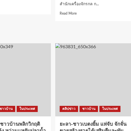
สำนักเครื่องจักรกล ก...
เลือด
d
ข่าว
e
Read
Read More
เพื่อ
ut
more
เป็น
about
ขวัญ
กษา
สำนัก
กำลัง
.แรงงาน’
เครื่องจักร
ใจ
ปะ
กล
ผู้
.
กรมชลประทาน
ปกครอง
ฮ่องสอน
ดำเนิน
การ
า
ขุด
ลอก
เปิด
ทาง
กิจ
น้ำ
งาน
จาก
คลอง
ะชาชน
หนองเสือ
ลง
ชาวบ้าน
ในประเทศ
คลิปข่าว
ชาวบ้าน
ในประเทศ
สู่
คลอง
 ชาวบ้านพลิกวิกฤติ
ยะลา-ชาวเบตงยิ้ม แห่จับ จักจั่น
รังสิต
ล้ง หว่านแหจับปลาน้ำ
ขายสร้างรายได้เสริมคืนละพัน