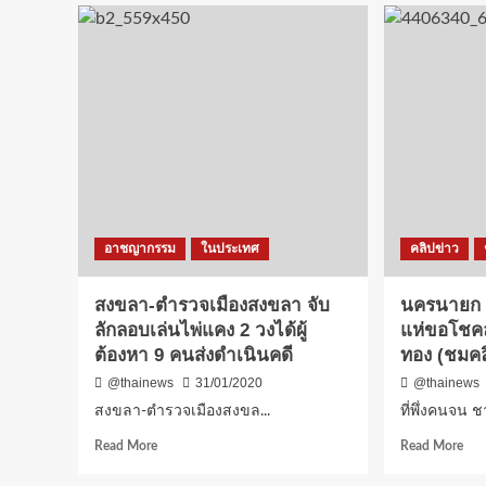
อาชญากรรม
ในประเทศ
คลิปข่าว
สงขลา-ตำรวจเมืองสงขลา จับ
นครนายก ท
ลักลอบเล่นไพ่แคง 2 วงได้ผู้
แห่ขอโชคล
ต้องหา 9 คนส่งดำเนินคดี
ทอง (ชมคล
@thainews
31/01/2020
@thainews
สงขลา-ตำรวจเมืองสงขล...
ที่พึ่งคนจน ช
Read
Rea
Read More
Read More
more
mor
about
abo