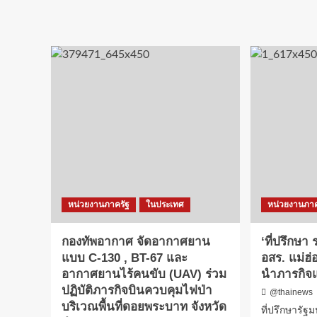
สงขลา-
นค
ตำรวจ
ที่
เมือง
พึ่ง
สงขลา
คน
จับ
ชา
ลักลอบ
บ้า
เล่น
แห่
ไพ่
ขอ
แคง
โช
2
ลา
วง
เจ้า
ได้
แม่
ผู้
ตะเ
ต้องหา
ทอง
9
(ชม
หน่วยงานภาครัฐ
ในประเทศ
หน่วยงานภาค
คน
คลิป
ส่ง
กองทัพอากาศ จัดอากาศยาน
‘ที่ปรึกษ
ดำเนิน
คดี
แบบ C-130 , BT-67 และ
อสร. แม่ฮ่
อากาศยานไร้คนขับ (UAV) ร่วม
นำภารกิจ
ปฏิบัติภารกิจบินควบคุมไฟป่า
@thainews
บริเวณพื้นที่ดอยพระบาท จังหวัด
ที่ปรึกษารัฐมน