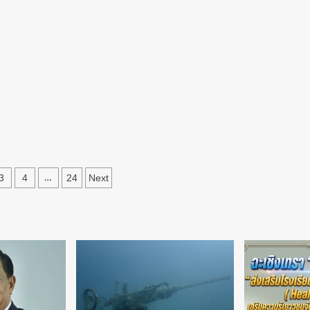
พัน
บาท
2
ปี
)
มี
ครั้ง
หลัง
ราคา
ยาง
ตกต่ำ
(ชม
คลิป)
3
4
24
Next
…
ation