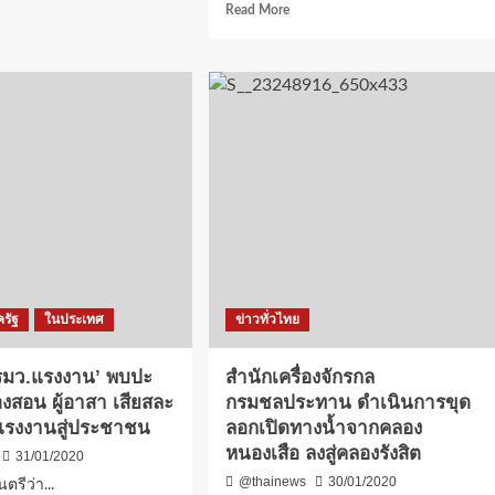
Read
Read More
รนายก
more
about
สระแก้ว-
จน
มอบ
ว
บ้าน
น
ตาม
โครงการ
กองทุน
ค
เงิน
ภ
๑๐
บาท
ช่วย
คียน
บ้าน
๑๐
รัฐ
ในประเทศ
ข่าวทั่วไทย
หลัง
)
มอบ
เด็ก
า รมว.แรงงาน’ พบปะ
สำนักเครื่องจักรกล
อดิ
องสอน ผู้อาสา เสียสละ
กรมชลประทาน ดำเนินการขุด
รัตน์
แรงงานสู่ประชาชน
ลอกเปิดทางน้ำจากคลอง
(ผู้
ป่วย
หนองเสือ ลงสู่คลองรังสิต
31/01/2020
มะเร็ง
@thainews
30/01/2020
ตรีว่า...
เม็ด