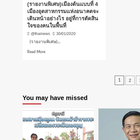
(รายงานพิเศษ)เมืองต้นแบบที่ 4
ป่า
เมืองอุตสาหกรรมแห่งอนาคตจะ
สัก
(ชม
เดินหน้าอย่างไร อยู่ที่การตัดสิน
คลิป
ใจของคนในพื้นที่
@thainews
30/01/2020
(รายงานพิเศษ)...
Read
Read More
more
about
(รายงาน
พิเศษ)เมือง
Posts
2
1
ต้นแบบ
ที่
pagin
4
You may have missed
เมือง
อุตสาหกรรม
แห่ง
อนาคต
จะ
เดิน
หน้า
อย่างไร