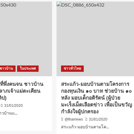
ชาวบ้าน
ในประเทศ
ข่าวทั่วไทย
ี่พึ่งคนจน ชาวบ้าน
สระแก้ว-มอบบ้านตามโครงการ
าภเจ้าแม่ตะเคียน
กองทุนเงิน ๑๐ บาท ช่วยบ้าน ๑๐
ิป)
หลัง มอบเด็กอดิรัตน์ (ผู้ป่วย
มะเร็งเม็ดเลือดข่าว เพื่อเป็นขวัญ
31/01/2020
กำลังใจผู้ปกครอง
าวบ้านแ...
@thainews
31/01/2020
d
สระแก้ว-มอบบ้านตามโค...
e
ut