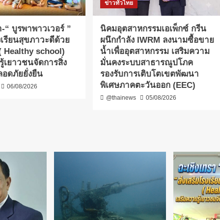
ข่าวทั่วไทย
-​“ บูรพาพาวเวอร์ ”
​นิคมอุตสาหกรรมเอเพ็กซ์ กรีน
งเรียนสุขภาวะดีด้วย
ผนึกกำลัง IWRM ลงนามซื้อขาย
” ( Healthy school)
น้ำเพื่ออุตสาหกรรม เสริมความ
ู้เยาวชนจัดการสิ่ง
มั่นคงระบบสาธารณูปโภค
อดภัยยั่งยืน
รองรับการเติบโตเขตพัฒนา
พิเศษภาคตะวันออก (EEC)
06/08/2026
@thainews
05/08/2026