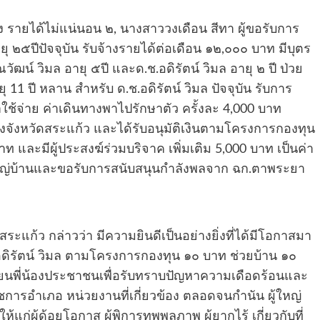
าง รายได้ไม่แน่นอน ๒, นางสาววงเดือน สีทา ผู้ขอรับการ
ุ ๒๕ปีปัจจุบัน รับจ้างรายได้ต่อเดือน ๑๒,๐๐๐ บาท มีบุตร
ฒน์ วิมล อายุ ๕ปี และด.ช.อดิรัตน์ วิมล อายุ ๒ ปี ป่วย
 11 ปี หลาน สำหรับ ด.ช.อดิรัตน์ วิมล ปัจจุบัน รับการ
าใช้จ่าย ค่าเดินทางพาไปรักษาตัว ครั้งละ 4,000 บาท
งจังหวัดสระแก้ว และได้รับอนุมัติเงินตามโครงการกองทุน
าท และมีผู้ประสงฆ์ร่วมบริจาค เพิ่มเติม 5,000 บาท เป็นค่า
้ใหญ่บ้านและขอรับการสนับสนุนกำลังพลจาก ฉก.ตาพระยา
ดสระแก้ว กล่าวว่า มีความยินดีเป็นอย่างยิ่งที่ได้มีโอกาสมา
ายอดิรัตน์ วิมล ตามโครงการกองทุน ๑๐ บาท ช่วยบ้าน ๑๐
เยียนพี่น้องประชาชนเพื่อรับทราบปัญหาความเดือดร้อนและ
าชการอำเภอ หน่วยงานที่เกี่ยวข้อง ตลอดจนกำนัน ผู้ใหญ่
ก่ผู้ด้อยโอกาส ผู้พิการทุพพลภาพ ผู้ยากไร้ เกี่ยวกับที่