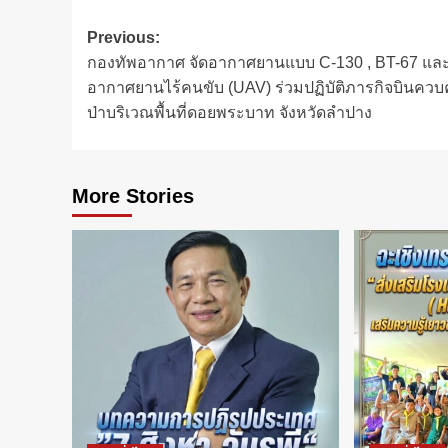
Post
Previous:
กองทัพอากาศ จัดอากาศยานแบบ C-130 , BT-67 แล
navigation
อากาศยานไร้คนขับ (UAV) ร่วมปฏิบัติภารกิจบินควบ
ป่าบริเวณพื้นที่ดอยพระบาท จังหวัดลำปาง
More Stories