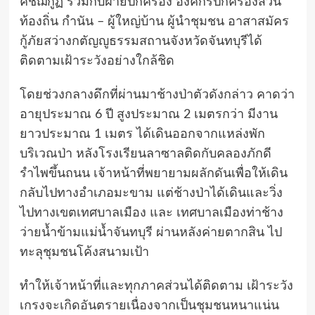
คิชฌกูฏ ร่วมกับฝ่ายปกครอง องค์กรปกครองส่วน
ท้องถิ่น กำนัน – ผู้ใหญ่บ้าน ผู้นำชุมชน อาสาสมัคร
กู้ภัยสว่างกตัญญูธรรมสถานจังหวัดจันทบุรีได้
ติดตามเฝ้าระวังอย่างใกล้ชิด
โดยช่วงกลางดึกที่ผ่านมาช้างป่าตัวดังกล่าว คาดว่า
อายุประมาณ 6 ปี สูงประมาณ 2 เมตรกว่า มีงาน
ยาวประมาณ 1 เมตร ได้เดินออกจากแหล่งพัก
บริเวณป่า หลังโรงเรียนลาซาลติดกับคลองภักดี
รำไพขึ้นถนน เจ้าหน้าที่พยายามผลักดันเพื่อให้เดิน
กลับไปทางอำเภอมะขาม แต่ช้างป่าได้เดินและวิ่ง
ไปทางเขตเทศบาลเมือง และ เทศบาลเมืองท่าช้าง
ว่ายน้ำข้ามแม่น้ำจันทบุรี ผ่านหลังค่ายตากสิน ไป
ทะลุชุมชนโค้งสนามเป้า
ทำให้เจ้าหน้าที่และทุกภาคส่วนได้ติดตาม เฝ้าระวัง
เกรงจะเกิดอันตรายเนื่องจากเป็นชุมชนหนาแน่น