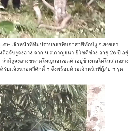
ญเศษ เจ้าหน้าที่ทีมปราบอสรพิษอาสาพิทักษ์งู จ.สงขลา
ลือจับงูจงอาง จาก น.ส.กาญจนา ยีโชติช่วง อายุ 26 ปี อยู่
ขลา ว่ามีงูจงอางขนาดใหญ่นอนขดตัวอยู่ข้างกอไผ่ในสวนยาง
จ้งนายทวีศักดิ์ ฯ จึงพร้อมด้วยเจ้าหน้าที่กู้ภัย ฯ รุด