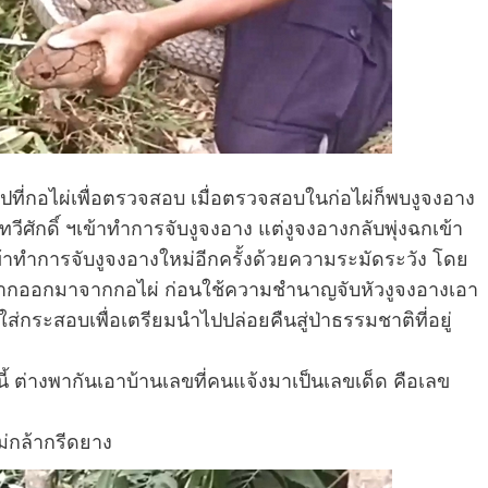
าไปที่กอไผ่เพื่อตรวจสอบ เมื่อตรวจสอบในก่อไผ่ก็พบงูจงอาง
ีศักดิ์ ฯเข้าทำการจับงูจงอาง แต่งูจงอางกลับพุ่งฉกเข้า
เข้าทำการจับงูจงอางใหม่อีกครั้งด้วยความระมัดระวัง โดย
แล้วลากออกมาจากกอไผ่ ก่อนใช้ความชำนาญจับหัวงูจงอางเอา
ส่กระสอบเพื่อเตรียมนำไปปล่อยคืนสู่ป่าธรรมชาติที่อยู่
ี้ ต่างพากันเอาบ้านเลขที่คนแจ้งมาเป็นเลขเด็ด คือเลข
่กล้ากรีดยาง