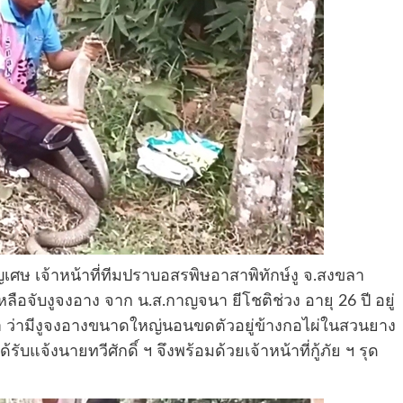
ญเศษ เจ้าหน้าที่ทีมปราบอสรพิษอาสาพิทักษ์งู จ.สงขลา
ลือจับงูจงอาง จาก น.ส.กาญจนา ยีโชติช่วง อายุ 26 ปี อยู่
ขลา ว่ามีงูจงอางขนาดใหญ่นอนขดตัวอยู่ข้างกอไผ่ในสวนยาง
จ้งนายทวีศักดิ์ ฯ จึงพร้อมด้วยเจ้าหน้าที่กู้ภัย ฯ รุด