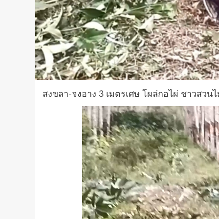
สงขลา-จงอาง 3 เมตรเศษ โผล่กอไผ่ ชาวสวนไม