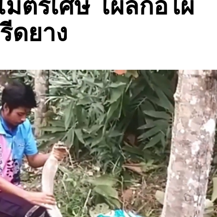
เมตรเศษ โผล่กอไผ่
รีดยาง