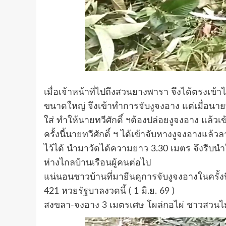
เมื่อเจ้าหน้าที่ไปถึงสวนยางพารา จึงได้ตรงเข้
ขนาดใหญ่ จึงเข้าทำการจับงูจงอาง แต่เมื่อนายทว
ใส่ ทำให้นายทวีศักดิ์ ฯต้องปล่อยงูจงอาง แล้ว
ครั้งนี้นายทวีศักดิ์ ฯ ได้เข้าจับหางงูจงอาง
ไว้ได้ นำมาวัดได้ความยาว 3.30 เมตร จึงรีบนำใ
ห่างไกลบ้านเรือนผู้คนต่อไป
แน่นอนชาวบ้านที่มายืนดูการจับงูจงอางในครั้งน
421 หวยรัฐบาลงวดนี้ ( 1 มิ.ย. 69 )
สงขลา-จงอาง 3 เมตรเศษ โผล่กอไผ่ ชาวสวนไม