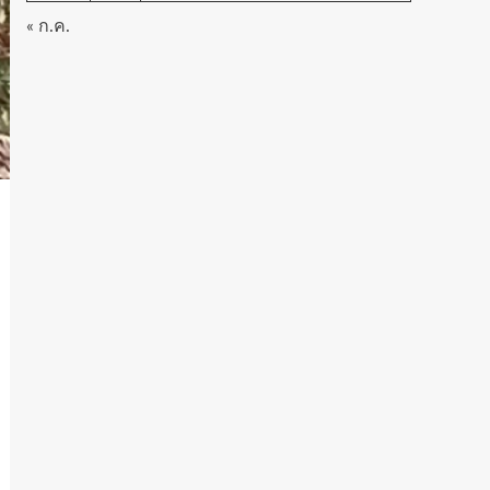
« ก.ค.