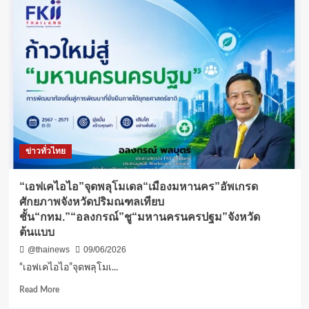
ตำรวจ
ชุด
สืบสวน
ภาค
9
จับกุม
ผู้
ต้องหา
ตาม
หมาย
จับ
ข่าวทั่วไทย
คดี
ชิง
ทรัพย์
“เอฟเคไอไอ”จุดพลุโมเดล“เมืองมหานคร”อัพเกรด
กลาง
ศักยภาพจังหวัดปริมณฑลเทียบ
ดึก
ชั้น“กทม.”“อลงกรณ์”ชู“มหานครนครปฐม”จังหวัด
พร้อม
ต้นแบบ
ยึด
ปืน
@thainews
09/06/2026
ปลอม
“เอฟเคไอไอ”จุดพลุโมเ...
และ
ของ
Read
Read More
กลาง
more