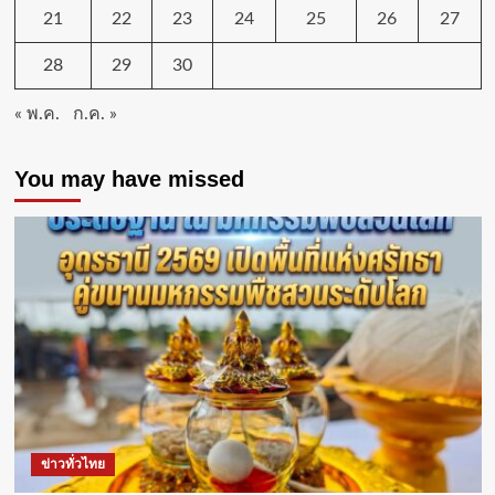
ฟัง
21
22
23
24
25
26
27
ปัญหา
อุปสรรค
28
29
30
ข้อ
เสนอ
« พ.ค.
ก.ค. »
แนะ
เป็น
ที่
You may have missed
พึ่ง
ให้
กับ
ประชาชน
ข่าวทั่วไทย