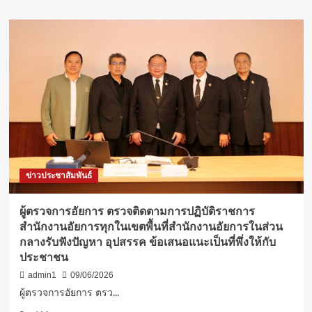
หลาย
about
รายการ
“เอฟเค
ไอไอ”จุด
พลุ
โมเดล“เมือง
มหานคร”อัพเกรด
ศักยภาพ
จังหวัด
ปริมณฑล
เทียบ
ชั้น“กทม.”“อลงกรณ์”ชู“มหานคร
นครปฐม”จังหวัด
ต้นแบบ
ข่าวประชาสัมพันธ์
ผู้ตรวจการอัยการ ตรวจติดตามการปฏิบัติราชการ
สำนักงานอัยการทุกในเขตพื้นที่สำนักงานอัยการในส่วน
กลางรับฟังปัญหา อุปสรรค ข้อเสนอแนะเป็นที่พึ่งให้กับ
ประชาชน
admin1
09/06/2026
ผู้ตรวจการอัยการ ตรว...