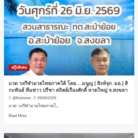
สกู๊ปพิเศษ
แวด วงกีฬามวยไทยภาคใต้ โดย….มนูญ ( สิงห์จุก .มอ.) สิ
กะพันธ์ ทีมข่าว ปรีชา สถิตย์เรืองศักดิ์ หาดใหญ่ จ.สงขลา
@thainews
09/06/2026
แวด วงกีฬามวยไทยภาคใ...
Read
Read More
more
about
แวด