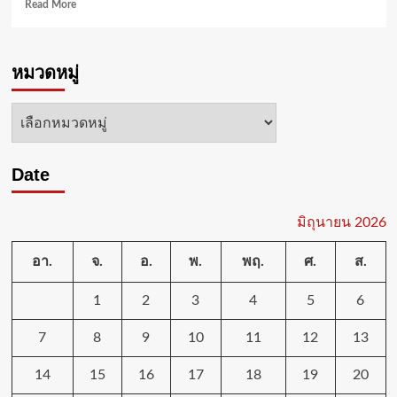
Read
Read More
more
about
ผู้
หมวดหมู่
ตรวจ
การ
อัยการ
หมวด
ตรวจ
หมู่
ติดตาม
การ
Date
ปฏิบัติ
ราชการ
สำนักงาน
อัยการ
มิถุนายน 2026
ทุก
ใน
อา.
จ.
อ.
พ.
พฤ.
ศ.
ส.
เขต
พื้นที่
1
2
3
4
5
6
สำนักงาน
อัยการ
7
8
9
10
11
12
13
ใน
ส่วน
กลาง
14
15
16
17
18
19
20
รับ