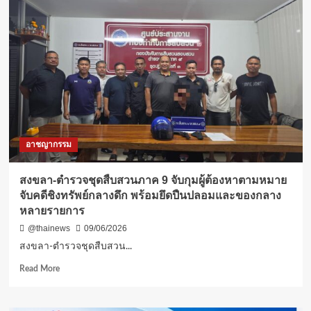
วง
กีฬา
มวยไทย
ภาค
ใต้
โดย….มนูญ
(
สิงห์
จุก
.มอ.)
สิ
อาชญากรรม
กะ
พันธ์
ทีม
สงขลา-ตำรวจชุดสืบสวนภาค 9 จับกุมผู้ต้องหาตามหมาย
ข่าว
จับคดีชิงทรัพย์กลางดึก พร้อมยึดปืนปลอมและของกลาง
ปรีชา
หลายรายการ
สถิตย์
เรือง
@thainews
09/06/2026
ศักดิ์
สงขลา-ตำรวจชุดสืบสวน...
หาดใหญ่
จ.สงขลา
Read
Read More
more
about
สงขลา-