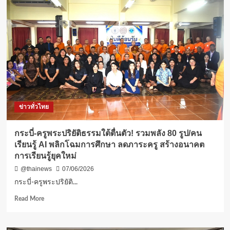
ความ
สำเร็จ
และ
เป็น
อีก
หนึ่ง
ความ
ภาค
ภูมิใจ
อัน
ยิ่ง
ข่าวทั่วไทย
ใหญ่
ของกอง
ทัพ
กระบี่-ครูพระปริยัติธรรมใต้ตื่นตัว! รวมพลัง 80 รูป/คน
อากาศ
เรียนรู้ AI พลิกโฉมการศึกษา ลดภาระครู สร้างอนาคต
การเรียนรู้ยุคใหม่
@thainews
07/06/2026
กระบี่-ครูพระปริยัติ...
Read
Read More
more
about
กระบี่-