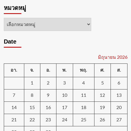
อนาคต
สวน
การ
หมวดหมู่
นงนุช
เรียน
พัทยา
รู้
เปิด
หมวด
ยุค
เวที
หมู่
ใหม่
“Nongnooch
Pattaya
Date
Photo
Contest
2026”
รวม
มิถุนายน 2026
ช่าง
ภาพ
อา.
จ.
อ.
พ.
พฤ.
ศ.
ส.
กว่า100
ชีวิต
1
2
3
4
5
6
จัด
กิจ
7
8
9
10
11
12
13
กร
รม
เวิร์
14
15
16
17
18
19
20
กช็อป
21
22
23
24
25
26
27