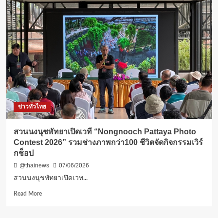
ครู
พระ
ปริยัติ
ธรรม
ใต้
ตื่น
ตัว!
รวม
พลัง
80
รูป/
ข่าวทั่วไทย
คน
เรียน
รู้
สวนนงนุชพัทยาเปิดเวที “Nongnooch Pattaya Photo
AI
Contest 2026” รวมช่างภาพกว่า100 ชีวิตจัดกิจกรรมเวิร์
พลิก
กช็อป
โฉม
การ
@thainews
07/06/2026
ศึกษา
สวนนงนุชพัทยาเปิดเวท...
ลด
ภาระ
Read
Read More
ครู
more
สร้าง
about