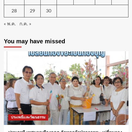
เนื่อง
ใน
28
29
30
โอกาส
วัน
« พ.ค.
ก.ค. »
เฉลิม
พระชนมพรรษา
3
You may have missed
มิถุนายน
2569
ประเพณีและวัฒนธรรม