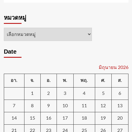
ใช้
about
เป็น
กองทัพ
ปุ๋ย
หมวดหมู่
อากาศ
บำรุง
จัด
ดิน
พิธี
หมวด
และ
ยิง
พืช
หมู่
สลุต
ซึ่ง
หลวง
ได้
Date
21
ผล
นัด
ดี
เฉลิมพระเกียรติ
กว่า
สมเด็จ
มิถุนายน 2026
ปุ๋ย
พระนาง
เคมี
เจ้า
อา.
จ.
อ.
พ.
พฤ.
ศ.
ส.
สุ
ทิดา
1
2
3
4
5
6
พัชร
สุธา
7
8
9
10
11
12
13
พิมล
ลัก
ษณ
14
15
16
17
18
19
20
พระบรม
ราชินี
21
22
23
24
25
26
27