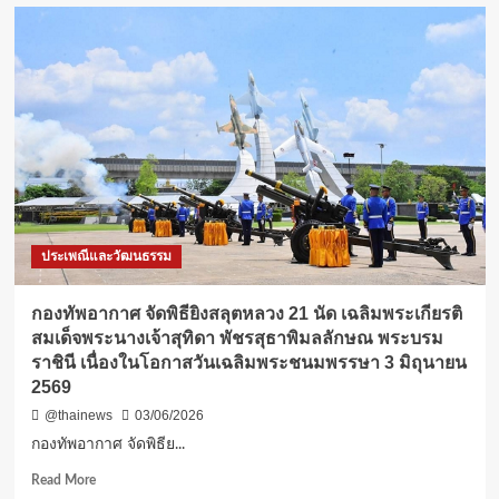
กยท.ไอ
เดีย
เลิศ
แก้
ปัญหา
น้ำนม
ดิบ
ล้น
ตลาด
ด้วย
การ
ทำ
ประเพณีและวัฒนธรรม
น้ำ
หมัด
ชีวภาพ
กองทัพอากาศ จัดพิธียิงสลุตหลวง 21 นัด เฉลิมพระเกียรติ
จาก
สมเด็จพระนางเจ้าสุทิดา พัชรสุธาพิมลลักษณ พระบรม
น้ำนม
ราชินี เนื่องในโอกาสวันเฉลิมพระชนมพรรษา 3 มิถุนายน
ดิบ
2569
ส่ง
เสริม
@thainews
03/06/2026
ให้
กองทัพอากาศ จัดพิธีย...
เก
ต
Read
Read More
รกร
more