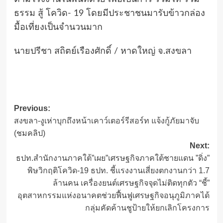
ธรรม สู้ โควิด- 19 โดยมีประชาชนมารับข้าวกล่อง
มื้อเที่ยงเป็นจำนวนมาก
นายปรีชา สถิตย์เรืองศักดิ์ / หาดใหญ่ จ.สงขลา
Post
Previous:
สงขลา-งูเห่าบุกถึงหน้าเคาว์เตอร์รีสอร์ท แจ้งกู้ภัยมาจับ
navigation
(ชมคลิป)
Next:
ธปท.สำนักงานภาคใต้”เผย”เศรษฐกิจภาคใต้ชายแดน ”ดิ่ง”
พิษวิกฤติโควิด-19 ธปท. ชี้แรงงานเสี่ยงตกงานกว่า 1.7
ล้านคน เครื่องยนต์เศรษฐกิจจุดไม่ติดทุกตัว “ชี้”
อุตสาหกรรมแห่งอนาคตช่วยฟื้นฟูเศรษฐกิจอนุภูมิภาคได้
กลุ่มคัดค้านชูป้ายให้ยกเลิกโครงการ