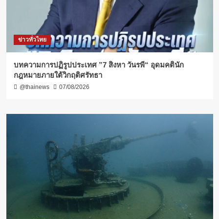
ข่าวทั่วไทย
บทความการปฏิรูปประเทศ ”7 สิงหา วันรพี“ อุดมคตินัก
กฎหมายภายใต้วิกฤติศรัทธา
@thainews
07/08/2026