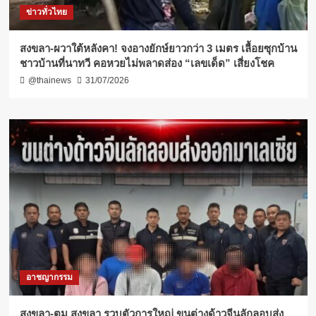
ข่าวทั่วไทย
สงขลา-ผวาใต้หลังคา! จงอางยักษ์ยาวกว่า 3 เมตร เลื้อยซุกบ้าน
ชาวบ้านที่นาทวี คอหวยไม่พลาดส่อง “เลขเด็ด” เสี่ยงโชค
@thainews
31/07/2026
อาชญากรรม
สงขลา-ตม.สงขลา รวบตัวการใหญ่ ขนต่างด้าวจีนลักลอบส่ง