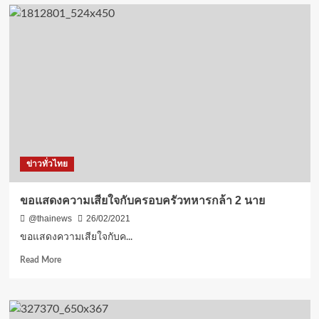
ทุน
ธน
ชาต
(TCAP)
ฐานะ
การ
เงิน
มั่นคง
แม้
เจอ
พิษ
โค
ข่าวทั่วไทย
วิด
เล็ง
จ่าย
ขอแสดงความเสียใจกับครอบครัวทหารกล้า 2 นาย
ปันผล
@thainews
26/02/2021
อีก
หุ้น
ขอแสดงความเสียใจกับค...
ละ
Read
Read More
1.80
more
บาท
about
รวม
ขอ
ทั้ง
แสดง
ปี