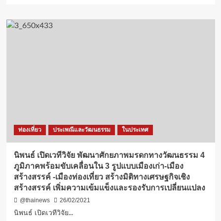
ร้อย
about
นอก
นิพนธ์
ที่
ร่วม
ตั้ง
ประชุม
ประจำ
กพต.
ปี
ขัย
2564
เคลื่อน
ใน
แผน
ช่วง
งาน
ที่
พัฒนา
มี
พื้นที่
สถานการณ์
จังหวัด
แพร่
ชายแดน
ระบาด
ท่องเที่ยว
ประเพณีและวัฒนธรรม
ในประเทศ
ภาค
ของ
ใต้
เชื้อ
เน้น
นิพนธ์ เปิดเวทีวิจัย พัฒนาศักยภาพมรดกทางวัฒนธรรม 4
ไวรัส
การ
ภูมิภาคพร้อมขับเคลื่อนใน 3 รูปแบบเมืองเก่า-เมือง
covid
บริหาร
-19
สร้างสรรค์ -เมืองท่องเที่ยว สร้างมิติทางเศรษฐกิจเชิง
จัดการ
สร้างสรรค์ เพิ่มความเข้มแข็งและรองรับการเปลี่ยนแปลง
น้ำ
และ
@thainews
26/02/2021
เฝ้า
นิพนธ์ เปิดเวทีวิจัย...
ระวัง