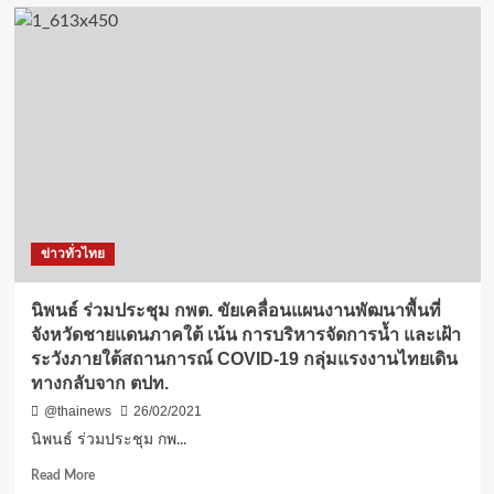
ผบ.ร.8
ค่าย
สีหราช
เดโชชัย
สนอง
ตอบ
นโยบาย
ผบ.ทบ.
จัด
กำลัง
พล
หมอ
ข่าวทั่วไทย
ทหาร
เดิน
เท้า
นิพนธ์ ร่วมประชุม กพต. ขัยเคลื่อนแผนงานพัฒนาพื้นที่
ช่วย
จังหวัดชายแดนภาคใต้ เน้น การบริหารจัดการน้ำ และเฝ้า
เหลือ
ระวังภายใต้สถานการณ์ COVID-19 กลุ่มแรงงานไทยเดิน
ประชาชน
ทางกลับจาก ตปท.
รอบ
พื้นที่
@thainews
26/02/2021
ฝึก
นิพนธ์ ร่วมประชุม กพ...
เป็น
หน่วย
Read
Read More
กอง
more