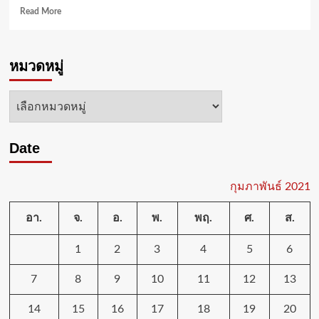
ภาย
Read
Read More
ใต้
more
สถานการณ์
about
COVID-
นิพนธ์
19
หมวดหมู่
เปิด
กลุ่ม
เวที
แรงงาน
วิจัย
หมวด
ไทย
พัฒนา
เดิน
หมู่
ศักยภาพ
ทาง
มรดก
กลับ
Date
ทาง
จาก
วัฒนธรรม
ตปท.
4
ภูมิภาค
กุมภาพันธ์ 2021
พร้อม
ขับ
อา.
จ.
อ.
พ.
พฤ.
ศ.
ส.
เคลื่อน
ใน
1
2
3
4
5
6
3
รูป
7
8
9
10
11
12
13
แบบ
เมือง
เก่า-
14
15
16
17
18
19
20