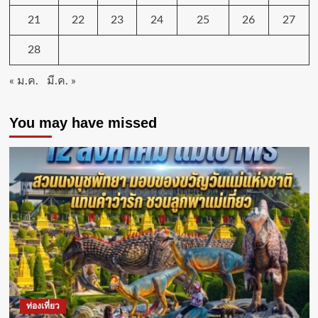
เมือง
สร้างสรรค์
21
22
23
24
25
26
27
-เมือง
ท่อง
28
เที่ยว
สร้าง
« ม.ค.
มี.ค. »
มิติ
ทาง
เศรษฐกิจ
You may have missed
เชิง
สร้างสรรค์
เพิ่ม
ความ
เข้ม
แข็ง
และ
รองรับ
การ
เปลี่ยนแปลง
ท่องเที่ยว