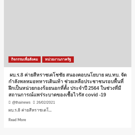
ความ
63
เสียใจ
เป็น
กับ
หุ้น
ครอบครัว
ละ
ทหาร
3
กล้า
บาท
2
นาย
กิจกรรมเพื่อสังคม
หน่วยงานภาครัฐ
ผบ.ร.8 ค่ายสีหราชเดโชชัย สนองตอบนโยบาย ผบ.ทบ. จัด
กำลังพลหมอทหารเดินเท้า ช่วยเหลือประชาชนรอบพื้นที่
ฝึกเป็นหน่วยกองร้อยนอกที่ตั้ง ประจำปี 2564 ในช่วงที่มี
สถานการณ์แพร่ระบาดของเชื้อไวรัส covid -19
@thainews
26/02/2021
ผบ.ร.8 ค่ายสีหราชเดโ...
Read
Read More
more
about