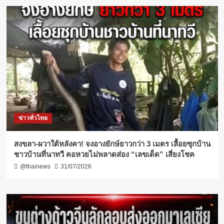
ข่าวทั่วไทย
สงขลา-ผวาใต้หลังคา! จงอางยักษ์ยาวกว่า 3 เมตร เลื้อยซุกบ้าน
ชาวบ้านที่นาทวี คอหวยไม่พลาดส่อง “เลขเด็ด” เสี่ยงโชค
@thainews
31/07/2026