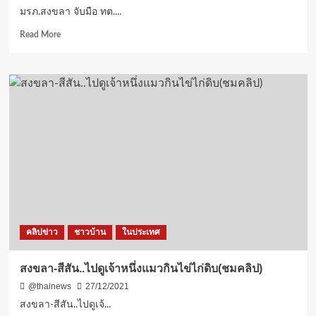
ภาค
มรภ.สงขลา จับมือ ทต....
ใต้
ฟื้น
Read
Read More
ทั้ง
more
เกษตร
about
และ
มรภ.สงขลา
ท่อง
จับ
เที่ยว
มือ
เพื่อ
ทต.เกาะ
ประโยชน์
แต้ว
ประชาชน
จัด
ฝาก
นิทรรศการ
การบ้าน
เผย
ลด
แพร่
ความ
องค์
เหลื่อม
ความ
ล้ำ
รู้
คลิปข่าว
ทำให้
ชาวบ้าน
ในประเทศ
ถ่ายทอด
เป็น
นวัตกรรม
จริง
ยก
สงขลา-สีสัน..ไปดูเจ้าหนึ่งแมวกินไข่ไก่ดิบ(ชมคลิป)
ระดับ
@thainews
27/12/2021
5
ผลิตภัณฑ์
สงขลา-สีสัน..ไปดูเจ้...
ชุม