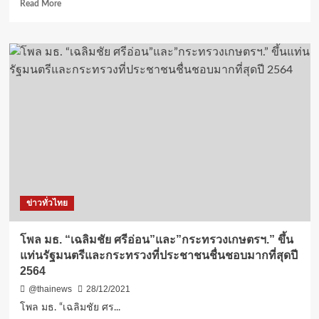
จีน
Read
Read More
ถึง
more
ขั้น
about
วิกฤติ
รอง
เสนอ
ผู้
ยก
ว่า
ระดับ
กทม.
ปัญหา
ผนึก
เป็น
กำลัง
วาระ
กรม
แห่ง
พก.เยี่ยม
ชาติ
คน
พิการ
ผู้
ป่วย
ข่าวทั่วไทย
ติด
เตียง
และ
โพล มธ. “เฉลิมชัย ศรีอ่อน”และ”กระทรวงเกษตรฯ.” ขึ้น
กลุ่ม
แท่นรัฐมนตรีและกระทรวงที่ประชาชนชื่นชอบมากที่สุดปี
เปราะ
2564
บาง
(ชม
@thainews
28/12/2021
คลิป)
โพล มธ. “เฉลิมชัย ศร...