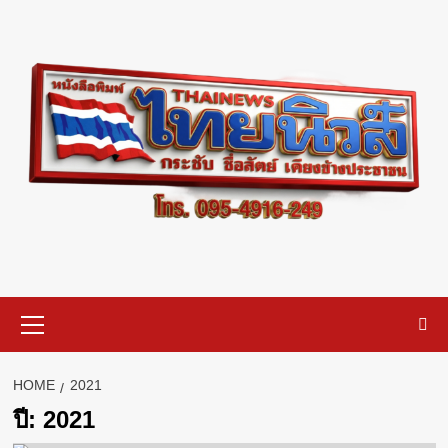
Skip
to
content
Primary
Menu
HOME
2021
ปี:
2021