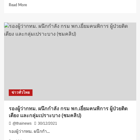
ขับ
Read
Read More
ขอ
more
ทุก
about
ภาค
“คณะ
ส่วน
ทำ
ปฏิบัติ
งาน
งาน
ฟ
เข้ม
รุ้
ข้น
ทบ
ควบคู่
อร์ด”ประเมิน
กับ
นโยบาย
มาตรการ
ซี
ป้องกัน
โร่
โรค
โค
โค
วิด(Zero
ข่าวทั่วไทย
วิด-19
Covid-
19)กระทบ
ส่ง
รองผู้ว่ากทม. ผนึกกำลัง กรม พก.เยี่ยมคนพิการ ผู้ป่วยติด
ออก
เตียง และกลุ่มเปราะบาง (ชมคลิป)
ผล
ไม้
@thainews
30/12/2021
ไทย
รองผู้ว่ากทม. ผนึกกำ...
ไป