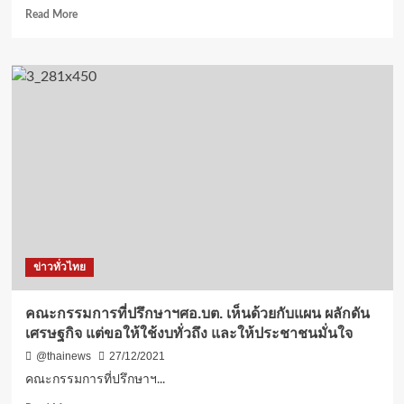
Read
Read More
ชนฯ
more
about
สงขลา-
สีสัน..ไป
ดู
เจ้า
หนึ่ง
แมว
กิน
ไข่
ไก่
ดิบ(ชม
คลิป)
ข่าวทั่วไทย
คณะกรรมการที่ปรึกษาฯศอ.บต. เห็นด้วยกับแผน ผลักดัน
เศรษฐกิจ แต่ขอให้ใช้งบทั่วถึง และให้ประชาชนมั่นใจ
@thainews
27/12/2021
คณะกรรมการที่ปรึกษาฯ...