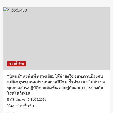
about
“นิพนธ์”
ตรวจ
พื้นที่”ปัตตานี”
เยี่ยม
ให้
กำลัง
ใจ
จนท.
ย้ำ
ต้อง
ไม่
ประมาท
ข่าวทั่วไทย
ทั้ง
ภัย
อุบัติเหตุ-
“นิพนธ์” ลงพื้นที่ ตรวจเยี่ยมให้กำลังใจ จนท.ด่านป้องกัน
โค
อุบัติเหตุทางถนนช่วงเทศกาลปีใหม่ ย้ำ ง่วง เมา ไม่ขับ ขอ
วิด19
ทุกภาคส่วนปฏิบัติงานเข้มข้น ควบคู่กับมาตรการป้องกัน
พร้อม
โรคโควิด-19
กำชับ
เจ้า
@thainews
31/12/2021
หน้าที่
“นิพนธ์” ลงพื้นที่ ต...
เพิ่ม
ความ