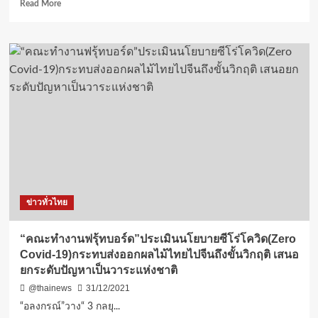
Read
Read More
เข้ม
more
งวด
about
ขับขี่
“นิพนธ์”
เร็ว-
ลงพื้น
มึนเมา
ที่
เพื่อ
ตรวจ
สร้าง
เยี่ยม
ความ
ให้
สุข
กำลัง
ให้
ใจ
คน
จนท.ด่าน
ไทย
ป้องกัน
ตลอด
อุบัติเหตุ
เทศกาล
ทาง
ปี
ข่าวทั่วไทย
ถนน
ใหม่
ช่วง
65
เทศกาล
“คณะทำงานฟรุ้ทบอร์ด”ประเมินนโยบายซีโร่โควิด(Zero
ปี
Covid-19)กระทบส่งออกผลไม้ไทยไปจีนถึงขั้นวิกฤติ เสนอ
ใหม่
ยกระดับปัญหาเป็นวาระแห่งชาติ
ย้ำ
ง่วง
@thainews
31/12/2021
เมา
“อลงกรณ์”วาง“ 3 กลยุ...
ไม่