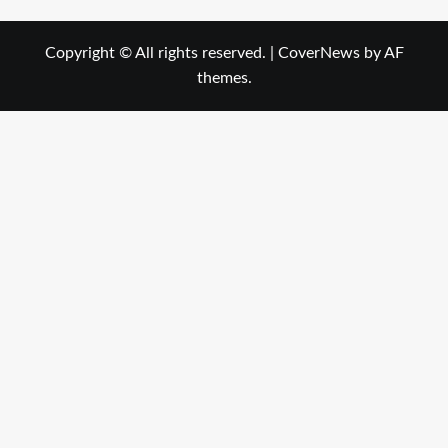
Copyright © All rights reserved.
|
CoverNews
by AF
themes.