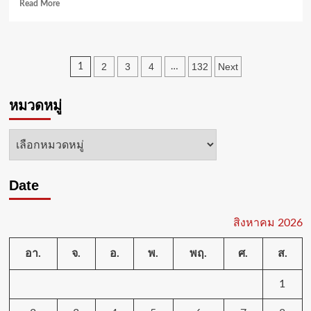
Read
Read More
more
about
คณะ
กรรมการ
Posts
2
3
4
132
Next
1
…
ที่
ปรึกษาฯ
pagination
ศอ.บต.
หมวดหมู่
เห็น
ด้วย
กับ
หมวด
แผน
หมู่
ผลัก
ดัน
Date
เศรษฐกิจ
แต่
ขอ
สิงหาคม 2026
ให้
ใช้
อา.
งบ
จ.
อ.
พ.
พฤ.
ศ.
ส.
ทั่ว
ถึง
1
และ
ให้