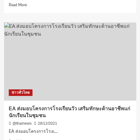
Read
Read More
more
about
โพล
มธ.
“เฉลิม
ชัย
ศรี
อ่อน”และ”กระ
ทร
วง
เกษตรฯ.”
ขึ้น
แท่น
รัฐมนตรี
ข่าวทั่วไทย
และ
กระทรวง
ที่
EA ส่งมอบโครงการโรงเรียนวัว เสริมทักษะด้านอาชีพแก่
ประชาชน
นักเรียนในชุมชน
ชื่น
ชอบ
@thainews
28/12/2021
มาก
EA ส่งมอบโครงการโรงเ...
ที่สุด