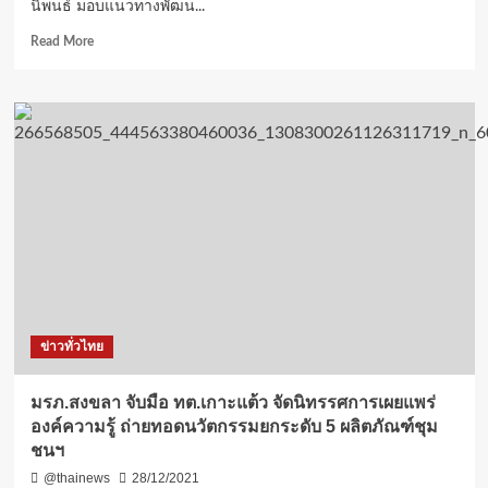
นิพนธ์ มอบแนวทางพัฒน...
Read
Read More
more
about
นิพนธ์
มอบ
แนวทาง
พัฒนา
ภาค
ใต้
ภาค
ใต้
ชายแดน
เน้น
พัฒนา
เศรษฐกิจ
ข่าวทั่วไทย
ฐานราก-
สร้าง
งาน-
มรภ.สงขลา จับมือ ทต.เกาะแต้ว จัดนิทรรศการเผยแพร่
สร้าง
องค์ความรู้ ถ่ายทอดนวัตกรรมยกระดับ 5 ผลิตภัณฑ์ชุม
ราย
ชนฯ
ได้
ช่วย
@thainews
28/12/2021