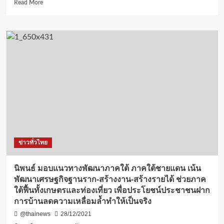
ปี
Read
Read More
2564
more
about
EA
ส่ง
มอบ
โครงการ
โรงเรียน
วัว
เสริม
ทักษะ
ด้าน
อาชีพ
แก่
นักเรียน
ข่าวทั่วไทย
ใน
ชุมชน
นิพนธ์ มอบแนวทางพัฒนาภาคใต้ ภาคใต้ชายแดน เน้น
พัฒนาเศรษฐกิจฐานราก-สร้างงาน-สร้างรายได้ ช่วยภาค
ใต้ฟื้นทั้งเกษตรและท่องเที่ยว เพื่อประโยชน์ประชาชนฝาก
การบ้านลดความเหลื่อมล้ำทำให้เป็นจริง
@thainews
28/12/2021