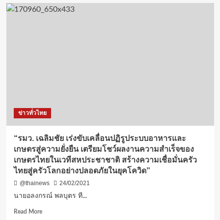
“เกษตรฯ.”เดิน
หน้า
ปฏิรูป
ภาค
เกษตร
ครั้ง
ใหญ่
จับ
มือ”สคช.ยก
ระดับ
เกษตรกร
สู่
ข่าวทั่วไทย
มือ
อาชีพ
ด้วย
“รมว. เฉลิมชัย เร่งขับเคลื่อนปฏิรูประบบอาหารและ
ระบบ
เกษตรสู่ความยั่งยืน เตรียมโชว์ผลงานความสำเร็จของ
คุณวุฒิ
เกษตรไทยในเวทีสหประชาชาติ สร้างความเชื่อมั่นครัว
วิชาชีพ
ไทยสู่ครัวโลกอย่างปลอดภัยในยุคโควิด”
เกษตร
เตรียม
@thainews
24/02/2021
ลง
นายอลงกรณ์ พลบุตร ที...
นาม
ความ
Read
Read More
ร่วม
more