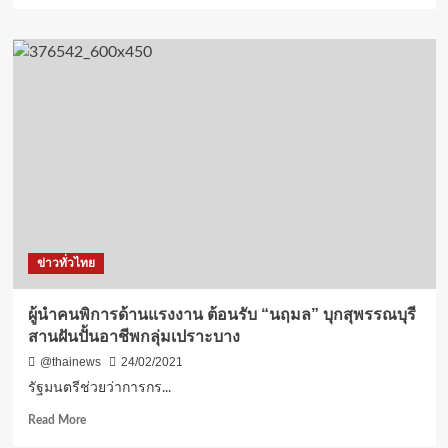
มือ
about
เดือน
“รมว.
หน้า
เฉลิม
มอบAICขับ
ชัย
เคลื่อน
เร่ง
พร้อม
ขับ
กัน
เคลื่อน
ทั่ว
ปฏิรูป
ประเทศ
ระบบ
อาหาร
และ
เกษตร
สู่
ข่าวทั่วไทย
ความ
ยั่งยืน
เตรียม
ผู้นำคนพิการด้านแรงงาน ต้อนรับ “นฤมล” บุกสุพรรณบุรี
โชว์
สานฝันปั้นอาชีพกลุ่มเปราะบาง
ผล
งาน
@thainews
24/02/2021
ความ
รัฐมนตรีช่วยว่าการกร...
สำเร็จ
ของ
Read
Read More
เกษตร
more