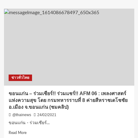
ไทย
about
ใน
ผู้นำ
เวที
คน
สหประชาชาติ
พิการ
สร้าง
ด้าน
ความ
แรงงาน
เชื่อ
ต้อนรับ
มั่น
“นฤมล”
ครัว
บุก
ไทย
สุพรรณบุรี
สู่
สาน
ครัว
ฝัน
โลก
ปั้น
ข่าวทั่วไทย
อย่าง
อาชีพ
ปลอดภัย
กลุ่ม
ใน
เปราะ
ขอนแก่น – ร่วมเชียร์!! ร่วมแชร์!! AFM 06 : เพลงศาสตร์
ยุค
บาง
แห่งความสุข โดย กรมทหารราบที่ 8 ค่ายสีหราชเดโชชัย
โค
อ.เมือง จ.ขอนแก่น (ชมคลิป)
วิด”
@thainews
24/02/2021
ขอนแก่น - ร่วมเชียร์...
Read
Read More
more