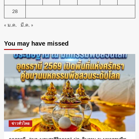
เดโชชัย
อ.เมือง
28
จ.ขอนแก่น
(ชม
« ม.ค.
มี.ค. »
คลิป)
You may have missed
ข่าวทั่วไทย