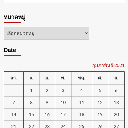
about
ขอนแก่น
หมวดหมู่
–
ร่วม
เชียร์!!
หมวด
ร่วม
หมู่
แชร์!!
AFM
Date
06
:
เพลง
ศาสตร์
กุมภาพันธ์ 2021
แห่ง
ความ
อา.
จ.
อ.
พ.
พฤ.
ศ.
ส.
สุข
โดย
1
2
3
4
5
6
กรม
ทหาร
7
8
9
10
11
12
13
ราบ
ที่
8
14
15
16
17
18
19
20
ค่าย
สีหราช
21
22
23
24
25
26
27