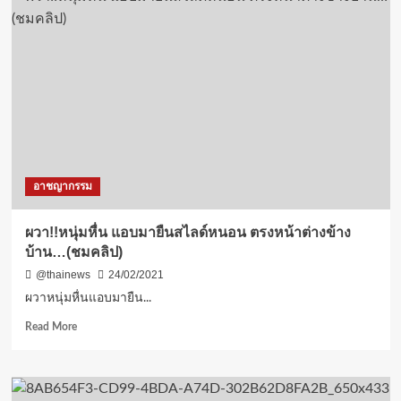
สะเดา
หลบ
ร้อน
ไป
เล่น
น้ำตก
วัง
หิน
สูง
น้ำ
ใส
อาชญากรรม
ไหล
เย็น
เห็น
ผวา!!หนุ่มหื่น แอบมายืนสไลด์หนอน ตรงหน้าต่างข้าง
ตัว
บ้าน…(ชมคลิป)
ปลา
@thainews
24/02/2021
ผวาหนุ่มหื่นแอบมายืน...
Read
Read More
more
about
ผวา!!
หนุ่ม