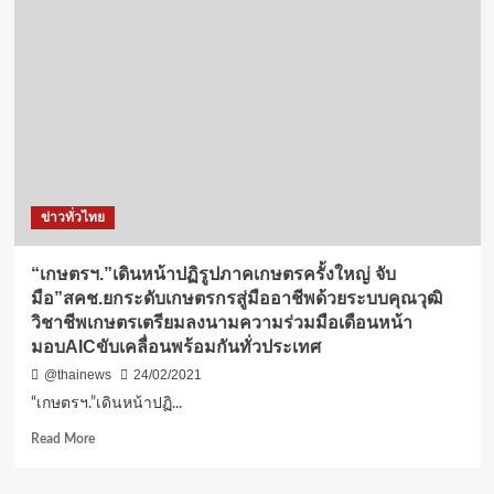
หื่น
แอบ
มา
ยืน
สไลด์
หนอน
ตรง
หน้าต่าง
ข้าง
บ้าน…
ข่าวทั่วไทย
(ชม
คลิป)
“เกษตรฯ.”เดินหน้าปฏิรูปภาคเกษตรครั้งใหญ่ จับ
มือ”สคช.ยกระดับเกษตรกรสู่มืออาชีพด้วยระบบคุณวุฒิ
วิชาชีพเกษตรเตรียมลงนามความร่วมมือเดือนหน้า
มอบAICขับเคลื่อนพร้อมกันทั่วประเทศ
@thainews
24/02/2021
“เกษตรฯ.”เดินหน้าปฏิ...
Read
Read More
more
about