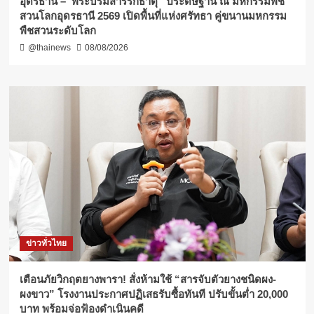
อุดรธานี –“พระบรมสารีริกธาตุ” ประดิษฐาน ณ มหกรรมพืช
สวนโลกอุดรธานี 2569 เปิดพื้นที่แห่งศรัทธา คู่ขนานมหกรรม
พืชสวนระดับโลก
@thainews
08/08/2026
ข่าวทั่วไทย
เตือนภัยวิกฤตยางพารา! สั่งห้ามใช้ “สารจับตัวยางชนิดผง-
ผงขาว” โรงงานประกาศปฏิเสธรับซื้อทันที ปรับขั้นต่ำ 20,000
บาท พร้อมจ่อฟ้องดำเนินคดี