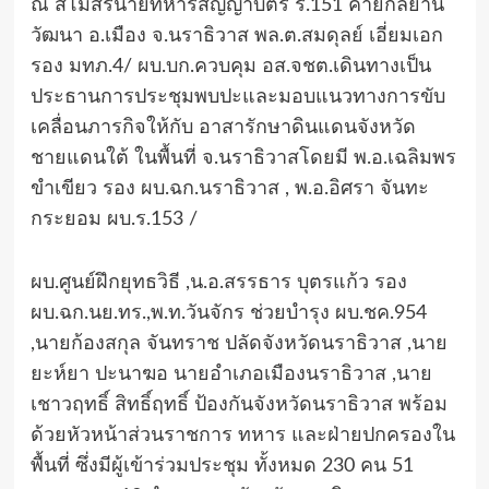
ณ สโมสรนายทหารสัญญาบัตร ร.151 ค่ายกัลยานิ
วัฒนา อ.เมือง จ.นราธิวาส พล.ต.สมดุลย์ เอี่ยมเอก
รอง มทภ.4/ ผบ.บก.ควบคุม อส.จชต.เดินทางเป็น
ประธานการประชุมพบปะและมอบแนวทางการขับ
เคลื่อนภารกิจให้กับ อาสารักษาดินแดนจังหวัด
ชายแดนใต้ ในพื้นที่ จ.นราธิวาสโดยมี พ.อ.เฉลิมพร
ขำเขียว รอง ผบ.ฉก.นราธิวาส , พ.อ.อิศรา จันทะ
กระยอม ผบ.ร.153 /
ผบ.ศูนย์ฝึกยุทธวิธี ,น.อ.สรรธาร บุตรแก้ว รอง
ผบ.ฉก.นย.ทร.,พ.ท.วันจักร ช่วยบำรุง ผบ.ชค.954
,นายก้องสกุล จันทราช ปลัดจังหวัดนราธิวาส ,นาย
ยะห์ยา ปะนาฆอ นายอำเภอเมืองนราธิวาส ,นาย
เชาวฤทธิ์ สิทธิ์ฤทธิ์ ป้องกันจังหวัดนราธิวาส พร้อม
ด้วยหัวหน้าส่วนราชการ ทหาร และฝ่ายปกครองใน
พื้นที่ ซึ่งมีผู้เข้าร่วมประชุม ทั้งหมด 230 คน 51