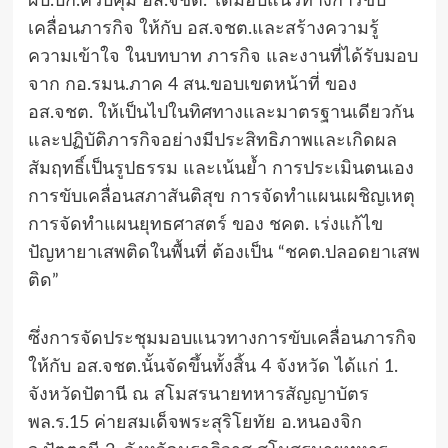
ผบ.บก.ควบคุม อส.จชต. ได้มอบแนวทางการขับ
เคลื่อนภารกิจ ให้กับ อส.จชต.และสร้างความรู้
ความเข้าใจ ในบทบาท ภารกิจ และงานที่ได้รับมอบ
จาก กอ.รมน.ภาค 4 สน.ขอบเขตหน้าที่ ของ
อส.จชต. ให้เป็นไปในทิศทางและมาตรฐานเดียวกัน
และปฏิบัติภารกิจอย่างมีประสิทธิภาพและเกิดผล
สัมฤทธิ์เป็นรูปธรรม และเน้นย้ำ การประเมินตนเอง
การขับเคลื่อนสภาสันติสุข การจัดทำแผนเผชิญเหตุ
การจัดทำแผนยุทธศาสตร์ ของ ชคต. เร่งแก้ไข
ปัญหายาเสพติดในพื้นที่ ต้องเป็น “ชคต.ปลอดยาเสพ
ติด”
ซึ่งการจัดประชุมมอบแนวทางการขับเคลื่อนภารกิจ
ให้กับ อส.จชต.นั้นจัดขึ้นทั้งสิ้น 4 จังหวัด ได้แก่ 1.
จังหวัดปัตานี ณ สโมสรนายทหารสัญญาบัตร
พล.ร.15 ค่ายสมเด็จพระสุริโยทัย อ.หนองจิก