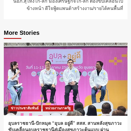
นอภ.สุไหงโก-ลก”มองเศรษฐกิจโก-ลก ต้องขับเคลื่อนไป
ข้างหน้า ดีใจฟู้ดแพนด้าสร้างงาน/รายได้คนพื้นที่
More Stories
ข่าวประชาสัมพันธ์
หน่วยงานภาครัฐ
อุบลราชธานี-ปักหมุด “อุบล อยู่ดี” สสส. สานพลังสุขภาวะ
ขับเคลื่อนอุบลราชธานีสู่เมืองสุขภาวะต้นแบบ ผ่าน