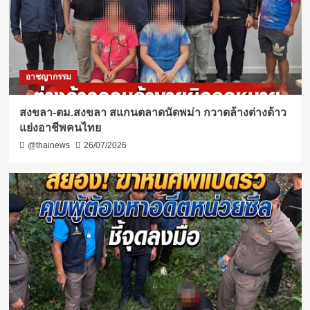
อาชญากรรม
สงขลา-ตม.สงขลา สแกนตลาดนัดพม่า กวาดล้างต่างด้าว
แย่งอาชีพคนไทย
@thainews
26/07/2026