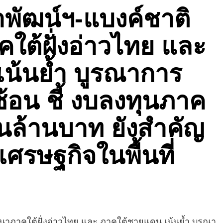
พัฒน์ฯ-แบงค์ชาติ
ต้ฝั่งอ่าวไทย และ
น้นย้ำ บูรณาการ
อน ชี้ งบลงทุนภาค
สนล้านบาท ยังสำคัญ
เศรษฐกิจในพื้นที่
นาภาคใต้ฝั่งอ่าวไทย และ ภาคใต้ชายแดน เน้นย้ำ บูรณา