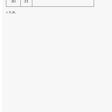
30
31
« ก.ค.