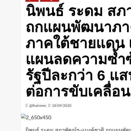
นิพนธ์ ระดม สภา
ถกแผนพัฒนาภาคใ
ภาคใต้ชายแดน เ
แผนลดความซ้ำซ้
รัฐปีละกว่า 6 แ
ต่อการขับเคลื่อน
@thainews
18/09/2020
นิพนธ์ ระดม สภาพัฒน์ฯ-แบงค์ชาติ ถกแผนพัฒ