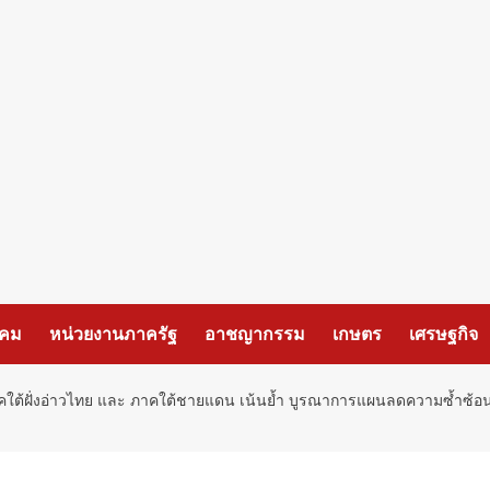
งคม
หน่วยงานภาครัฐ
อาชญากรรม
เกษตร
เศรษฐกิจ
ต้ฝั่งอ่าวไทย และ ภาคใต้ชายแดน เน้นย้ำ บูรณาการแผนลดความซ้ำซ้อน ช