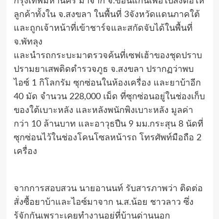
กรุงเทพมหานคร มาจาก จ.ขอนแก่นเพื่อไปส่งต่อให้
ลูกค้าทั้งใน จ.สงขลา ในพื้นที่ 3จังหวัดแดนภาคใต้
และถูกเจ้าหน้าที่เข้าชาร์จและสกัดจับได้ในพื้นที่
จ.พัทลุง
และนำรถกระบะมาตรวจค้นที่เซฟเฮ้าของชุดปราบ
ปรามยาเสพติดตำรวจภูธ จ.สงขลา ปรากฏว่าพบ
ไอซ์ 1 กิโลกรัม ซุกซ่อนในห้องเครื่อง และยาบ้าอีก
40 มัด จำนวน 228,000 เม็ด ที่ซุกซ่อนอยู่ในช่องเก็บ
ของใต้เบาะหลัง และหลังพนักพิงเบาะหลัง มูลค่า
กว่า 10 ล้านบาท และอาวุธปืน 9 มม.กระสุน 8 นัดที่
ซุกซ่อนไว้ในช่องโคนโซลหน้ารถ โทรศัพท์มือถือ 2
เครื่อง
จากการสอบสวน นายอานนท์ รับสารภาพว่า ติดต่อ
สั่งซื้อยาบ้าและไอซ์มาจาก น.ส.น้อย ชาวลาว ซึ่ง
รู้จักกันเพราะเคยทำงานอยู่ที่บ้านด่านนอก