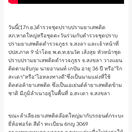
วันนี้(17ก.ย.)ตำรวจชุดปราบปรามยาเสพติด
สภ.หาดใหญ่หรือชุดตะวันร่วมกับตำรวจชุดปราบ
ปรามยาเสพติดตำรวจภูธร จ.สงลา และเจ้าหน้าที่
ปปส.ภาค 9 นำโดย พ.ต.ท.ธนวัต เส้งสุย หัวหน้าชุด
ปราบปรามยาเสพติดตำรวจภูธร จ.สงขลา วางแผน
ติดตามจับกุม นายอานนท์ เกปัน อายุ 36 ปี หรือ”ริก
สะเดา”หรือ”ไอหลงทางดี”ซึ่งเป็นนามแฝงที่ใช้
ติดต่อค้ายาเสพติด ซึ่งเป็นเอเย่นต์ค้ายาเสพติดข้าม
ชาติ มีภูมิลำเนาอยู่ในพื้นที่ อ.สะเดา จ.สงขลา
ขณะลำเลียงยาเสพติดล๊อตใหญ่มากับรถยนต์กระบะ
ยี่ห้อฟอร์ด สีดำ ทะเบียน 6กญ 3069