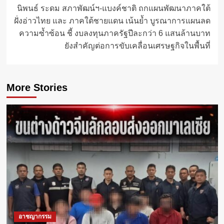
นิพนธ์ ระดม สภาพัฒน์ฯ-แบงค์ชาติ ถกแผนพัฒนาภาคใต้
ฝั่งอ่าวไทย และ ภาคใต้ชายแดน เน้นย้ำ บูรณาการแผนลด
ความซ้ำซ้อน ชี้ งบลงทุนภาครัฐปีละกว่า 6 แสนล้านบาท
ยังสำคัญต่อการขับเคลื่อนเศรษฐกิจในพื้นที่
More Stories
อาชญากรรม