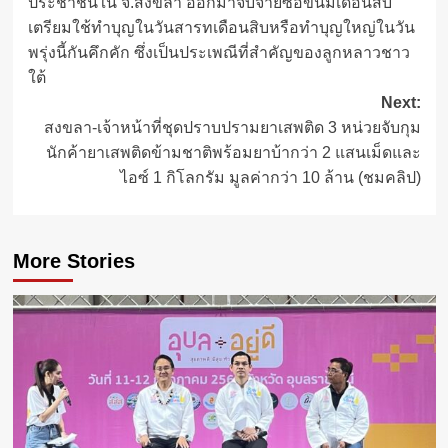
ประชาชนใน จ.สงขลา ออกมาจับจ่ายซื้อขนมเดือนสิบ
เตรียมใช้ทำบุญในวันสารทเดือนสิบหรือทำบุญใหญ่ในวัน
พรุ่งนี้กันคึกคัก ซึ่งเป็นประเพณีที่สำคัญของลูกหลาวชาว
ใต้
Next:
สงขลา-เจ้าหน้าที่ชุดปราบปรามยาเสพติด 3 หน่วยจับกุม
นักค้ายาเสพติดข้ามชาติพร้อมยาบ้ากว่า 2 แสนเม็ดและ
ไอซ์ 1 กิโลกรัม มูลค่ากว่า 10 ล้าน (ชมคลิป)
More Stories