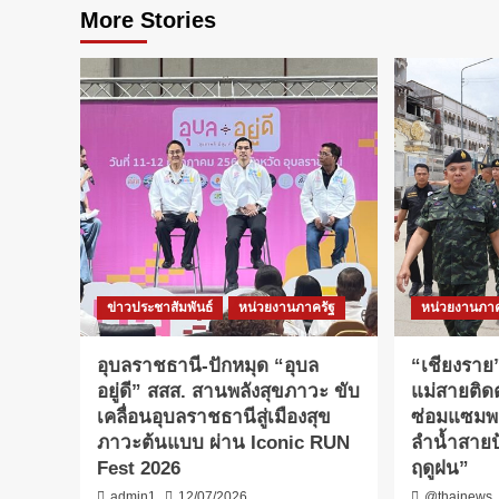
More Stories
ข่าวประชาสัมพันธ์
หน่วยงานภาครัฐ
หน่วยงานภาค
อุบลราชธานี-ปักหมุด “อุบล
“เชียงราย”
อยู่ดี” สสส. สานพลังสุขภาวะ ขับ
แม่สายติ
เคลื่อนอุบลราชธานีสู่เมืองสุข
ซ่อมแซมพน
ภาวะต้นแบบ ผ่าน Iconic RUN
ลำน้ำสายป
Fest 2026
ฤดูฝน”
admin1
12/07/2026
@thainews