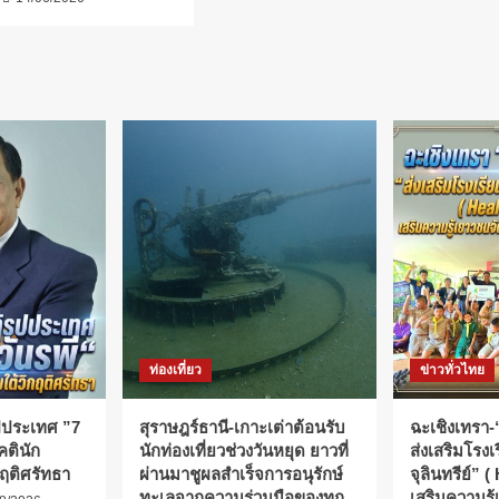
ท่องเที่ยว
ข่าวทั่วไทย
ปประเทศ ”7
สุราษฎร์ธานี-เกาะเต่าต้อนรับ
ฉะเชิงเทรา-​
คตินัก
นักท่องเที่ยวช่วงวันหยุด ยาวที่
ส่งเสริมโรงเ
ฤติศรัทธา
ผ่านมาชูผลสำเร็จการอนุรักษ์
จุลินทรีย์” 
ทะเลจากความร่วมมือของทุก
เสริมความรู้