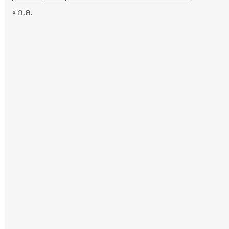
« ก.ค.