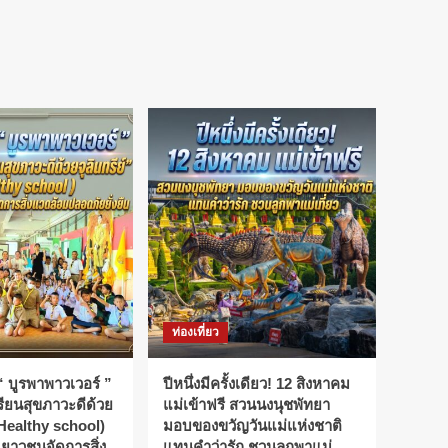
ท่องเที่ยว
“ บูรพาพาวเวอร์ ”
ปีหนึ่งมีครั้งเดียว! 12 สิงหาคม
รียนสุขภาวะดีด้วย
แม่เข้าฟรี สวนนงนุชพัทยา
( Healthy school)
มอบของขวัญวันแม่แห่งชาติ
เยาวชนจัดการสิ่ง
แทนคำว่ารัก ชวนลูกพาแม่