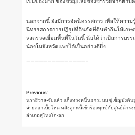
เป็นของฝาก ของขวัญและของชำร่วยจากตำบลห้
นอกจากนี้ ยังมีการจัดนิทรรศการ เพื่อให้ควา
นิทรรศการการปฏิรูปที่ดินจัดที่ดินทำกินให้
ลงตรวจเยี่ยมพื้นที่ในวันนี้ นับได้ว่าเป็นการ
น้องในจังหวัดแพร่ได้เป็นอย่างดียิ่ง
——————————————–
Post
Previous:
นราธิวาส-จับแล้ว แก็งทวงหนี้นอกระบบ ขู่เข็ญบังคับล
navigation
จ่ายดอกเบี้ยโหด หลังลูกหนี้เข้าร้องทุกข์กับศูนย์ดำร
อำเภอสุไหงโก-ลก