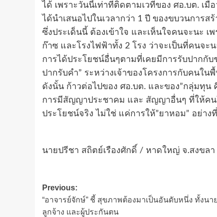
ได้ เพราะวันนี้เท่าที่ติดตามเวทีของ ศอ.บต. เมื่อวั
ได้นำเสนอไปในเวลากว่า 1 ปี ของขบวนการสร้าง
ซึ่งประเด็นนี้ ต้องเข้าใจ และเห็นใจคนจะน
ก๊าซ และโรงไฟฟ้าทั้ง 2 โรง ว่าจะเป็นที่คนจ
การได้ประโยชน์อื่นๆตามที่เคยมีการรับปากกับชา
ปากรับคำ” ระหว่างเจ้าของโครงการกับคนในพื้น
ดังนั้น ก้าวต่อไปของ ศอ.บต. และของ”กลุ่มทุน ค
การมีสัญญาประชาคม และ สัญญาอื่นๆ ที่ให้คนในพื้
ประโยชน์จริง ไม่ใช่ แค่การให้”ยาหอม” อย่างท
นายปรีชา สถิตย์เรืองศักดิ์ / หาดใหญ่ จ.สงขลา
Post
Previous:
“อาจารย์จักษ์” ชี้ สุขภาพต้องมาเป็นอันดับหนึ่ง ทั้งนา
navigation
ลูกจ้าง และผู้ประกันตน