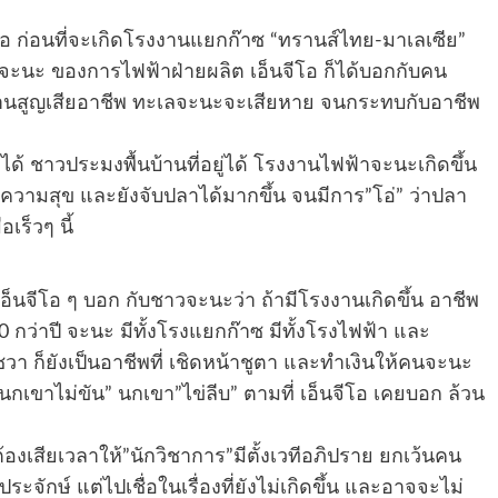
เจนคือ ก่อนที่จะเกิดโรงงานแยกก๊าซ “ทรานส์ไทย-มาเลเซีย”
้าจะนะ ของการไฟฟ้าฝ่ายผลิต เอ็นจีโอ ก็ได้บอกกับคน
บ้านสูญเสียอาชีพ ทะเลจะนะจะเสียหาย จนกระทบกับอาชีพ
ได้ ชาวประมงพื้นบ้านที่อยู่ได้ โรงงานไฟฟ้าจะนะเกิดขึ้น
ังมีความสุข และยังจับปลาได้มากขึ้น จนมีการ”โอ่” ว่าปลา
เร็วๆ นี้
เอ็นจีโอ ๆ บอก กับชาวจะนะว่า ถ้ามีโรงงานเกิดขึ้น อาชีพ
 กว่าปี จะนะ มีทั้งโรงแยกก๊าซ มีทั้งโรงไฟฟ้า และ
า ก็ยังเป็นอาชีพที่ เชิดหน้าชูตา และทำเงินให้คนจะนะ
“นกเขาไม่ขัน” นกเขา”ไข่ลีบ” ตามที่ เอ็นจีโอ เคยบอก ล้วน
่ไม่ต้องเสียเวลาให้”นักวิชาการ”มีตั้งเวทีอภิปราย ยกเว้นคน
ระจักษ์ แต่ไปเชื่อในเรื่องที่ยังไม่เกิดขึ้น และอาจจะไม่