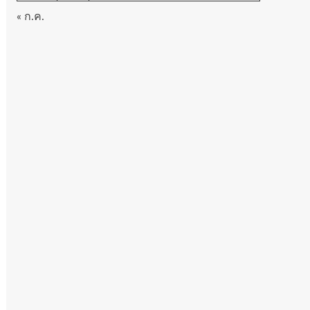
« ก.ค.