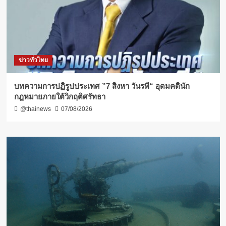
ข่าวทั่วไทย
บทความการปฏิรูปประเทศ ”7 สิงหา วันรพี“ อุดมคตินัก
กฎหมายภายใต้วิกฤติศรัทธา
@thainews
07/08/2026