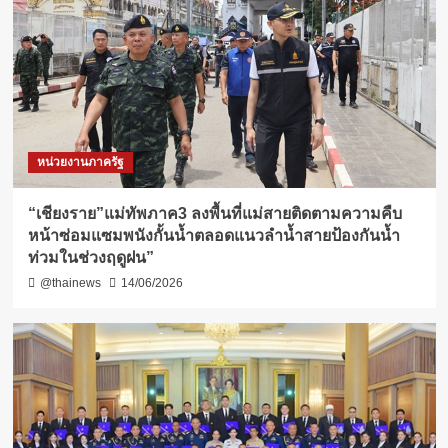
หน่วยงานภาครัฐ
“เชียงราย”แม่ทัพภาค3 ลงพื้นที่แม่สายติดตามความคืบ
หน้าซ่อมแซมพนังกั้นน้ำตลอดแนวลำน้ำสายป้องกันน้ำ
ท่วมในช่วงฤดูฝน”
@thainews
14/06/2026