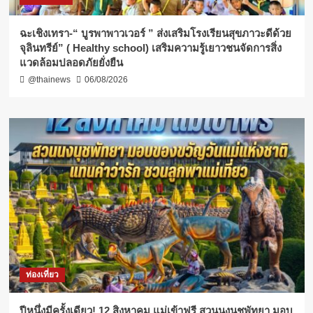
ฉะเชิงเทรา-​“ บูรพาพาวเวอร์ ” ส่งเสริมโรงเรียนสุขภาวะดีด้วย
จุลินทรีย์” ( Healthy school) เสริมความรู้เยาวชนจัดการสิ่ง
แวดล้อมปลอดภัยยั่งยืน
@thainews
06/08/2026
ท่องเที่ยว
ปีหนึ่งมีครั้งเดียว! 12 สิงหาคม แม่เข้าฟรี สวนนงนุชพัทยา มอบ