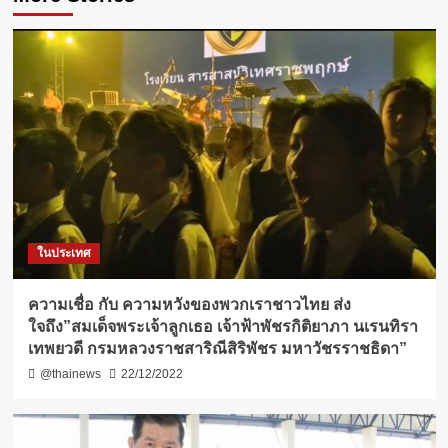
ในประเทศ
ความเชื่อ กับ​ ความหวังของพวกเราชาวไทย ส่ง
ใจถึง”สมเด็จพระเจ้าลูกเธอ เจ้าฟ้าพัชรกิติยาภา นเรนทิรา
เทพยวดี กรมหลวงราชสาริณีสิริพัชร มหาวัชรราชธิดา”
@thainews
22/12/2022