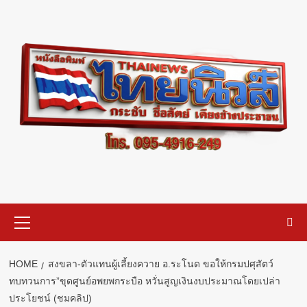
Skip
to
content
Primary
Menu
HOME
สงขลา-ตัวแทนผู้เลี้ยงควาย อ.ระโนด ขอให้กรมปศุสัตว์
ทบทวนการ”ขุดศูนย์อพยพกระบือ หวั่นสูญเงินงบประมาณโดยเปล่า
ประโยชน์ (ชมคลิป)