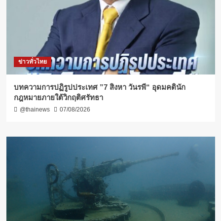
ข่าวทั่วไทย
บทความการปฏิรูปประเทศ ”7 สิงหา วันรพี“ อุดมคตินัก
กฎหมายภายใต้วิกฤติศรัทธา
@thainews
07/08/2026