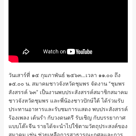
วันเสาร์ที่ ๑๕ กุมภาพันธ์ ๒๕๖๓…เวลา ๑๑.๐๐ ถึง
๑๕.๐๐ น. สมาคมชาวจังหวัดชุมพร จัดงาน “ชุมพร
สังสรรค์ ๖๓” เป็นงานพบประสังสรรค์สมาชิกสมาคม
ชาวจังหวัดชุมพร และพี่น้องชาวปักษ์ใต้ ได้ร่วมรับ
ประทานอาหารและรับชมการแสดง พบประสังสรรค์
ร้องเพลง เต้นรำ กับวงดนตรี รับเชิญ กับบรรยากาศ
แบบโต๊ะจีน รายได้จะนำไปใช้ตามวัตถุประสงค์ของ
สมาคม เช่น ช่วยเหลือการสาธารณะกุศลและการ