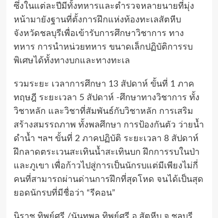
ซึ่งในแต่ละปีมีทั้งทหารและตำรวจหลายนายที่มุ่ง
หน้ามายังฐานที่ตั้งการฝึกแห่งท้องทะเลสัตหีบ
จังหวัดชลบุรีเพื่อเข้ารับการศึกษาวิชาการ ทาง
ทหาร การนำหน่วยทหาร ขนาดเล็กปฏิบัติการรบ
พิเศษได้ทั้งทางบกและทางทะเล
รวมระยะ เวลาการศึกษา 13 สัปดาห์ ขั้นที่ 1 ภาค
ทฤษฎี ระยะเวลา 5 สัปดาห์ -ศึกษาทางวิชาการ ทั้ง
วิชาหลัก และวิชาที่สัมพันธ์กับวิชาหลัก การเสริม
สร้างสมรรถภาพ ทั้งพลศึกษา การป้องกันตัว ว่ายน้ำ
ดำน้ำ ฯลฯ ขั้นที่ 2 ภาคปฏิบัติ ระยะเวลา 8 สัปดาห์
ฝึกลาดตระเวนสะเทินน้ำสะเทินบก ฝึกการรบในป่า
และภูเขา เพื่อก้าวไปสู่การเป็นนักรบแต่มีเพียงไม่กี่
คนที่สามารถผ่านด่านการฝึกที่สุดโหด จนได้เป็นสุด
ยอดนักรบที่มีชื่อว่า “รีคอน”
นิราช ทิพย์ศรี /นันทพล ทิพย์ศรี อ.สัตหีบ จ.ชลบุรี