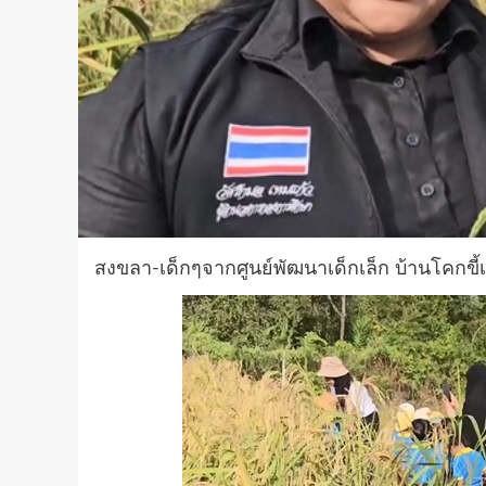
สงขลา-เด็กๆจากศูนย์พัฒนาเด็กเล็ก บ้านโคกขี้เ