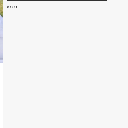
« ก.ค.