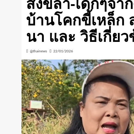
สงขลา-เด็กๆจากศ
บ้านโคกขี้เหล็ก 
นา และ วิธีเกี่ยว
@thainews
22/01/2026