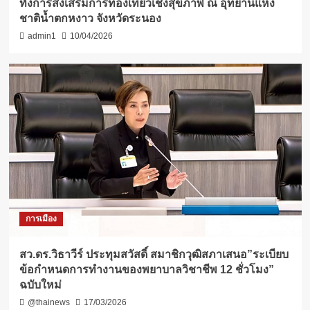
ทั้งการส่งเสริมการท่องเที่ยวเชิงสุขภาพ ณ อุทยานแห่ง
ชาติน้ำตกหงาว จังหวัดระนอง
admin1
10/04/2026
การเมือง
สว.ดร.วิธา​วีร์​ ประทุ​ม​สวัสดิ์​ สมาชิกวุฒิสภาเสนอ”ระเบียบ
ข้อกำหนดการทำงานของพยาบาลวิชาชีพ​ 12 ชั่วโมง​”
ฉบับใหม่
@thainews
17/03/2026