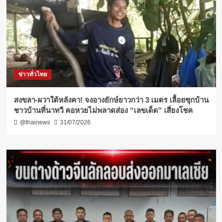
ข่าวทั่วไทย
สงขลา-ผวาใต้หลังคา! จงอางยักษ์ยาวกว่า 3 เมตร เลื้อยซุกบ้าน
ชาวบ้านที่นาทวี คอหวยไม่พลาดส่อง “เลขเด็ด” เสี่ยงโชค
@thainews
31/07/2026