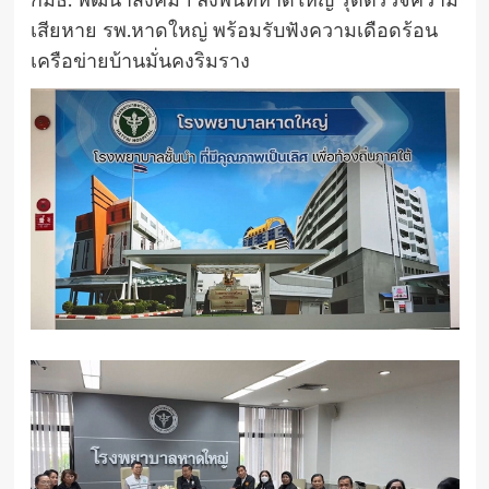
กมธ. พัฒนาสังคมฯ ลงพื้นที่หาดใหญ่ รุดตรวจความ
เสียหาย รพ.หาดใหญ่ พร้อมรับฟังความเดือดร้อน
เครือข่ายบ้านมั่นคงริมราง