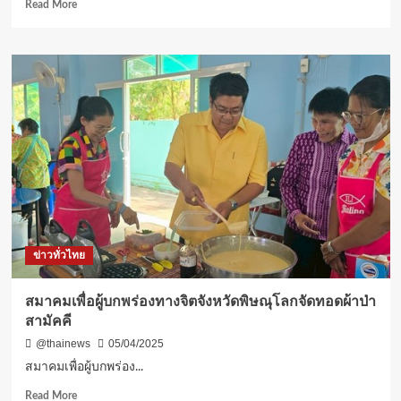
ค่า
Read
Read More
ไฟฟ้า
more
5
about
–
สว.สงขลา
100%*
ขอ
Net
ให้
Zero
รัฐบาล
Go
มี
Near
ความ
Zero
รอบคอบ
แบบ
ใน
IoT
การ
Real
ผลัก
Time
ดัน
พพ.
พ.ร.บ.อิน
ข่าวทั่วไทย
และ
เต
BOI
อร์
สนับสนุน
เท
สมาคมเพื่อผู้บกพร่องทางจิตจังหวัดพิษณุโลกจัดทอดผ้าป่า
ลงทุน
น
สามัคคี
50%
เม้น
สู่
ท์
@thainews
05/04/2025
การ
เพราะ
สมาคมเพื่อผู้บกพร่อง...
อนุรักษ์
คน
พลัง
ส่วน
Read
Read More