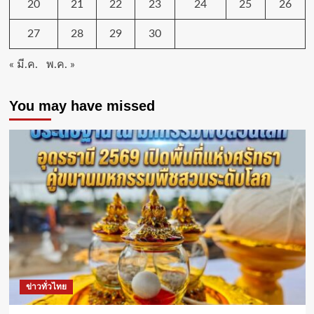
20
21
22
23
24
25
26
27
28
29
30
« มี.ค.
พ.ค. »
You may have missed
ข่าวทั่วไทย