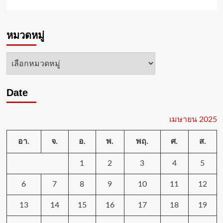
งงาน
ใหญ่
more
และ
ไม่
about
ลด
เห็น
สมาคม
หมวดหมู่
โลก
ด้วย
เพื่อ
ร้อน
ผู้
ด้วย
บกพร่อง
หมวด
AI
ทาง
หมู่
จิต
จังหวัด
Date
พิษณุโลก
จัด
ทอด
ผ้าป่า
เมษายน 2025
สามัคคี
อา.
จ.
อ.
พ.
พฤ.
ศ.
ส.
1
2
3
4
5
6
7
8
9
10
11
12
13
14
15
16
17
18
19