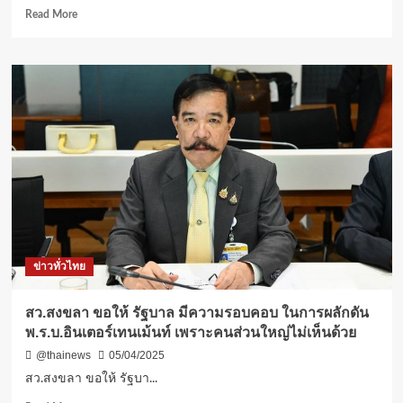
Read
Read More
more
about
“เจริญ
ชัย”
ปฏิวัติ
ด้วย
นวัตกรรม
(NIA) “Platform
Solar
Transformer
AI
+
Solar
+
ข่าวทั่วไทย
Energy
Storage
+
สว.สงขลา ขอให้ รัฐบาล มีความรอบคอบ ในการผลักดัน
EV”
พ.ร.บ.อินเตอร์เทนเม้นท์ เพราะคนส่วนใหญ่ไม่เห็นด้วย
Platform
Solar
@thainews
05/04/2025
AI
สว.สงขลา ขอให้ รัฐบา...
ลด