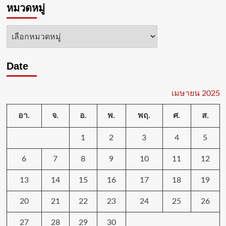
หมวดหมู่
ลูก
สนุก
ช้าง
ดรีม
ไว้
เวิลด์
หมวด
ทัน
ร่วม
หมู่
ฉลอง
เทศกาล
Date
แห่ง
ความ
สุข
ชวน
เมษายน 2025
มา
สนุก
อา.
จ.
อ.
พ.
พฤ.
ศ.
ส.
ฉ่ำ
รับ
1
2
3
4
5
สงกรานต์
ถึง
6
7
8
9
10
11
12
16
วัน
เต็ม
13
14
15
16
17
18
19
20
21
22
23
24
25
26
27
28
29
30