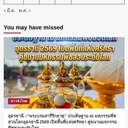
« มี.ค.
พ.ค. »
You may have missed
ข่าวทั่วไทย
อุดรธานี –“พระบรมสารีริกธาตุ” ประดิษฐาน ณ มหกรรมพืช
สวนโลกอุดรธานี 2569 เปิดพื้นที่แห่งศรัทธา คู่ขนานมหกรรม
พืชสวนระดับโลก