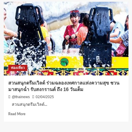
นาที
ชีวิต
แม่
ช้าง
มือ
ใหม่
ของ
สวน
นงนุช
พัทยา
ตกลูก
ครั้ง
ท่องเที่ยว
แรก
เกือบ
ไม่
สวนสนุกดรีมเวิลด์ ร่วมฉลองเทศกาลแห่งความสุข ชวน
รอด
มาสนุกฉ่ำ รับสงกรานต์ ถึง 16 วันเต็ม
เจ้า
หน้าที่
@thainews
02/04/2025
มี
สวนสนุกดรีมเวิลด์...
ความ
พร้อม
Read
Read More
เลย
more
ช่วย
about
ชีวิต
สวน