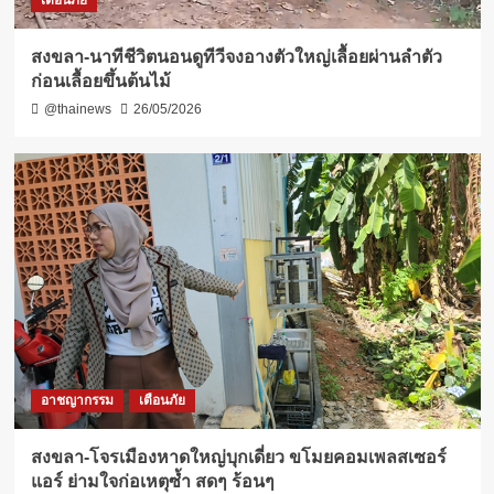
เตือนภัย
สงขลา-นาทีชีวิตนอนดูทีวีจงอางตัวใหญ่เลื้อยผ่านลำตัว
ก่อนเลื้อยขึ้นต้นไม้
@thainews
26/05/2026
อาชญากรรม
เตือนภัย
สงขลา-โจรเมืองหาดใหญ่บุกเดี่ยว ขโมยคอมเพลสเซอร์
แอร์ ย่ามใจก่อเหตุซ้ำ สดๆ ร้อนๆ