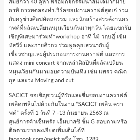
สมัยกว่า 40 คูหา พร้อมกิจกรรมน่าสนใจมากมาย
อาทิ การทดลองทำเวิร์คชอปงานคราฟต์สุดเก๋ ร่วม
กับครูช่างศิลปหัตถกรรม และนักสร้างสรรค์งานคร
าฟต์ที่ผลัดเปลี่ยนหมุนเวียนกันมาทุกวัน โดยแขกรับ
เชิญพิเศษมาร่วมทำworkrhop อาทิ ไม้ วฤษฎิ์ เข้ม
หัสวีร์ และกายศิวกร ร่วมพูดคุยเสวนากับผู้
เชี่ยวชาญและผู้ประกอบการงานคราฟต์ และการ
แสดง mini concart จากเหล่าศิลปินที่ผลัดเปลี่ยน
หมุนเวียนกันมามอบความบันเทิง เช่น แพรว คณิต
กุล และวง Moving and cut
SACICT ขอเชิญชวนผู้ที่รักและชื่นชอบงานคราฟต์
เพลิดเพลินไปด้วยกันในงาน “SACICT เพลิน ครา
ฟต์” ครั้งที่ 1 วันที่ 7 -13 กันยายน 2563 ณ
ศูนย์การค้าเซ็นทรัล เอ็มบาสซี ชั้น G สอบถามหรือ
ติดตามรายละเอียดเพิ่มเติมได้ที่
facebook.com/sacict หรือ โทร. 1289