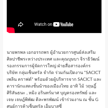
นายพรพล เอกอรรถพร ผู้อำนวยการศูนย์ส่งเสริม
ศิลปาชีพระหว่างประเทศ และคุณบุษบา จิราธิวัฒน์
รองกรรมการผู้จัดการใหญ่ ฝ่ายสื่อสารองค์กร
บริษัท กลุ่มเซ็นทรัล จำกัด ร่วมกันเปิดงาน “SACICT
เพลิน คราฟต์” พร้อมด้วยผู้บริหารจาก SACICT และ
ดารานักแสดงชั้นนำของเมืองไทย อาทิ ไม้ วฤษฎิ์
ศิริสันธนะ , หมิง อรินทร์มาศ บุญครองทรัพย์ และ
เจษ เจษฎ์พิพัฒ ติละพรพัฒน์ เข้าร่วมงาน ณ ชั้น G
ศูนย์การค้าเซ็นทรัล เอ็มบาสซี่