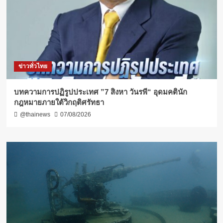
ข่าวทั่วไทย
บทความการปฏิรูปประเทศ ”7 สิงหา วันรพี“ อุดมคตินัก
กฎหมายภายใต้วิกฤติศรัทธา
@thainews
07/08/2026