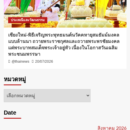
ประเพณีและวัฒนธรรม
เชียงใหม่-พิธีเจริญพระพุทธมนต์นวัคคหายุสมธัมม์มงคล
แบบล้านนา ถวายพระราชกุศลและถวายพระพรชัยมงคล
แด่พระบาทสมเด็จพระเจ้าอยู่หัว เนื่องในโอกาสวันเฉลิม
พระชนมพรรษา
@thainews
20/07/2026
หมวดหมู่
หมวด
หมู่
Date
สิงหาคม 2026