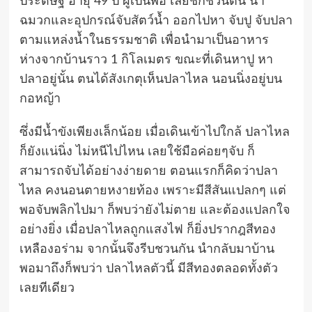
ประดิษฐ์ อายุ 49 ปี ผู้เป็นพ่อ เลยชักชวนตน นำ
ฉมวกและอุปกรณ์จับสัตว์น้ำ ออกไปหา จับปู จับปลา
ตามแหล่งน้ำในธรรมชาติ เพื่อนำมาเป็นอาหาร
ห่างจากบ้านราว 1 กิโลเมตร ขณะที่เดินหาปู หา
ปลาอยู่นั้น ตนได้สังเกตุเห็นปลาไหล นอนนิ่งอยู่บน
กอหญ้า
ซึ่งมีน้ำขังเพียงเล็กน้อย เมื่อเดินเข้าไปใกล้ ปลาไหล
ก็ยังแน่นิ่ง ไม่หนีไปไหน เลยใช้มือค่อยๆจับ ก็
สามารถจับได้อย่างง่ายดาย ตอนแรกก็คิดว่าปลา
ไหล คงนอนตายหงายท้อง เพราะมีสีสันแปลกๆ แต่
พอจับพลิกไปมา ก็พบว่ายังไม่ตาย และต้องแปลกใจ
อย่างยิ่ง เมื่อปลาไหลถูกแสงไฟ ก็ยิ่งปรากฎสีทอง
เหลืองอร่าม จากนั้นจึงรีบชวนกัน นำกลับมาบ้าน
พอมาถึงก็พบว่า ปลาไหลตัวนี้ มีสีทองตลอดทั้งตัว
เลยทีเดียว