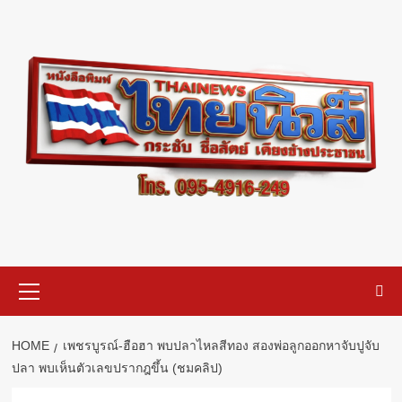
Skip
to
content
Primary
Menu
HOME
เพชรบูรณ์-ฮือฮา พบปลาไหลสีทอง สองพ่อลูกออกหาจับปูจับ
ปลา พบเห็นตัวเลขปรากฎขึ้น (ชมคลิป)