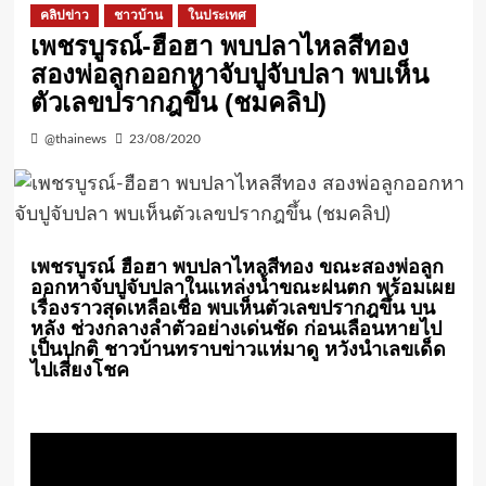
คลิปข่าว
ชาวบ้าน
ในประเทศ
เพชรบูรณ์-ฮือฮา พบปลาไหลสีทอง
สองพ่อลูกออกหาจับปูจับปลา พบเห็น
ตัวเลขปรากฎขึ้น (ชมคลิป)
@thainews
23/08/2020
เพชรบูรณ์ ฮือฮา พบปลาไหลสีทอง ขณะสองพ่อลูก
ออกหาจับปูจับปลาในแหล่งน้ำขณะฝนตก พร้อมเผย
เรื่องราวสุดเหลือเชื่อ พบเห็นตัวเลขปรากฎขึ้น บน
หลัง ช่วงกลางลำตัวอย่างเด่นชัด ก่อนเลือนหายไป
เป็นปกติ ชาวบ้านทราบข่าวแห่มาดู หวังนำเลขเด็ด
ไปเสี่ยงโชค