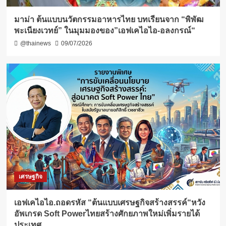
มาม่า ต้นแบบนวัตกรรมอาหารไทย บทเรียนจาก “พิพัฒ
พะเนียงเวทย์” ในมุมมองของ”เอฟเคไอไอ-อลงกรณ์“
@thainews
09/07/2026
เศรษฐกิจ
เอฟเคไอไอ.ถอดรหัส “ต้นแบบเศรษฐกิจสร้างสรรค์“หวัง
อัพเกรด Soft Powerไทยสร้างศักยภาพใหม่เพิ่มรายได้
ประเทศ