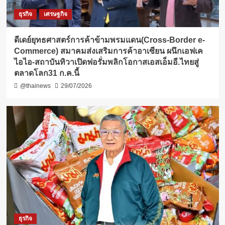
ธุรกิจ
เศรษฐกิจ
ดีเดย์ยุทธศาสตร์การค้าข้ามพรมแดน(Cross-Border e-
Commerce) สมาคมส่งเสริมการค้าอาเซียน ผนึกเอฟเค
ไอไอ-สถาบันทิวาเปิดฟอรั่มพลิกโอกาสเอสเอ็มอี.ไทยสู่
ตลาดโลก31 ก.ค.นี้
@thainews
29/07/2026
ธุรกิจ