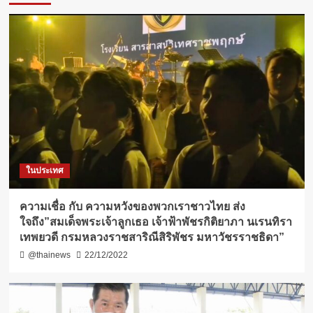
ในประเทศ
ความเชื่อ กับ​ ความหวังของพวกเราชาวไทย ส่ง
ใจถึง”สมเด็จพระเจ้าลูกเธอ เจ้าฟ้าพัชรกิติยาภา นเรนทิรา
เทพยวดี กรมหลวงราชสาริณีสิริพัชร มหาวัชรราชธิดา”
@thainews
22/12/2022