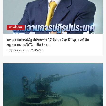
ข่าวทั่วไทย
บทความการปฏิรูปประเทศ ”7 สิงหา วันรพี“ อุดมคตินัก
กฎหมายภายใต้วิกฤติศรัทธา
@thainews
07/08/2026