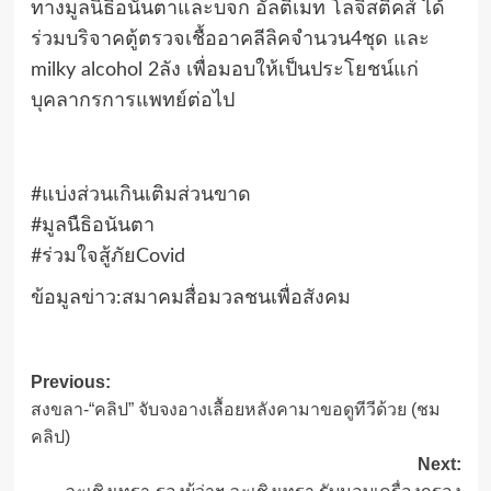
ทางมูลนิธิอนันตาและบจก อัลติเมท โลจิสติคส์ ได้
ร่วมบริจาคตู้ตรวจเชื้ออาคลีลิคจำนวน4ชุด และ
milky alcohol 2ลัง เพื่อมอบให้เป็นประโยชน์แก่
บุคลากรการแพทย์ต่อไป
#แบ่งส่วนเกินเติมส่วนขาด
#มูลนืธิอนันตา
#ร่วมใจสู้ภัยCovid
ข้อมูลข่าว:สมาคมสื่อมวลชนเพื่อสังคม
Post
Previous:
สงขลา-“คลิป” จับจงอางเลื้อยหลังคามาขอดูทีวีด้วย (ชม
navigation
คลิป)
Next: