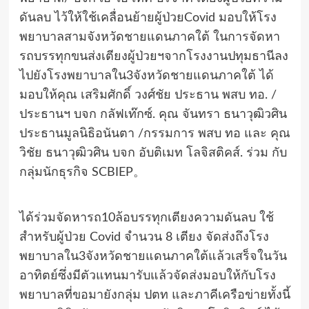
ดันลบ ไว้ให้ใช้เคลื่อนย้ายผู้ป่วยCovid มอบให้โรง
พยาบาลสามจังหวัดชายแดนภาคใต้ ในการจัดหา
รถบรรทุกขนส่งเตียงผู้ป่วยฯจากโรงงานปทุมธานีลง
ไปยังโรงพยาบาลใน3จังหวัดชายแดนภาคใต้ ได้
มอบให้คุณ เสริมศักดิ์ วงศ์ชัย ประธาน พสบ ทอ. /
ประธานฯ บจก กลัฟเท๊กซ์. คุณ จันทรา ธนาวุฒิวศิน
ประธานมูลนิธิอนันตา /กรรมการ พสบ ทอ และ คุณ
วิชัย ธนาวุฒิวศิน บจก อับติเมท โลจิสติคส์. ร่วม กับ
กลุ่มนักธุรกิจ SCBIEP。
ได้ร่วมจัดหารถ10ล้อบรรทุกเตียงความดันลบ ใช้
สำหรับผู้ป่วย Covid จำนวน 8 เตียง จัดส่งถึงโรง
พยาบาลใน3จังหวัดชายแดนภาคใต้แล้วเสร็จในวัน
อาทิตย์ซึ่งมีตัวแทนมารับแล้วจัดส่งมอบให้กับโรง
พยาบาลที่ขอมายังกลุ่ม ปตท และภาคีเครือข่ายทั้งนี้