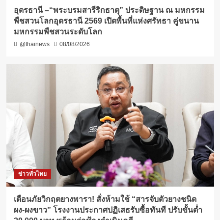
อุดรธานี –“พระบรมสารีริกธาตุ” ประดิษฐาน ณ มหกรรม
พืชสวนโลกอุดรธานี 2569 เปิดพื้นที่แห่งศรัทธา คู่ขนาน
มหกรรมพืชสวนระดับโลก
@thainews
08/08/2026
ข่าวทั่วไทย
เตือนภัยวิกฤตยางพารา! สั่งห้ามใช้ “สารจับตัวยางชนิด
ผง-ผงขาว” โรงงานประกาศปฏิเสธรับซื้อทันที ปรับขั้นต่ำ