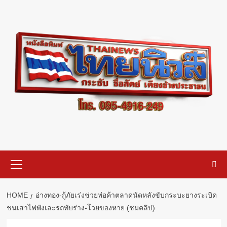
Skip
to
content
Primary
Menu
HOME
อ่างทอง-กู้ภัยเร่งช่วยพ่อค้าตลาดนัดหลังขับกระบะยางระเบิด
ชนเสาไฟพังเละรถทับร่าง-โวยของหาย (ชมคลิป)