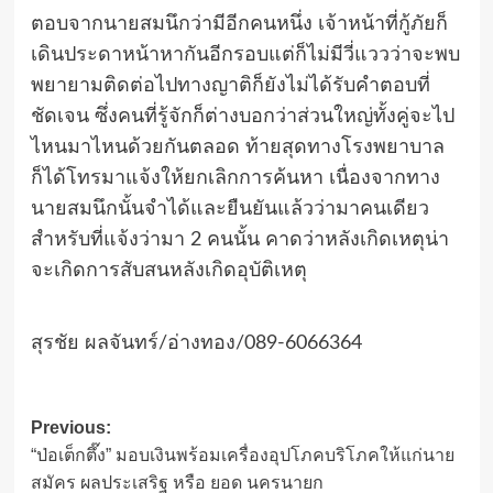
ตอบจากนายสมนึกว่ามีอีกคนหนึ่ง เจ้าหน้าที่กู้ภัยก็
เดินประดาหน้าหากันอีกรอบแต่ก็ไม่มีวี่แววว่าจะพบ
พยายามติดต่อไปทางญาติก็ยังไม่ได้รับคำตอบที่
ชัดเจน ซึ่งคนที่รู้จักก็ต่างบอกว่าส่วนใหญ่ทั้งคู่จะไป
ไหนมาไหนด้วยกันตลอด ท้ายสุดทางโรงพยาบาล
ก็ได้โทรมาแจ้งให้ยกเลิกการค้นหา เนื่องจากทาง
นายสมนึกนั้นจำได้และยืนยันแล้วว่ามาคนเดียว
สำหรับที่แจ้งว่ามา 2 คนนั้น คาดว่าหลังเกิดเหตุน่า
จะเกิดการสับสนหลังเกิดอุบัติเหตุ
สุรชัย ผลจันทร์/อ่างทอง/089-6066364
Post
Previous:
“ป่อเต็กตึ๊ง” มอบเงินพร้อมเครื่องอุปโภคบริโภคให้แก่นาย
navigation
สมัคร ผลประเสริฐ หรือ ยอด นครนายก