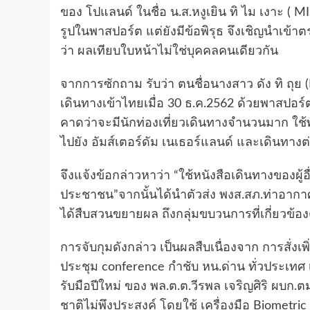
ของ โปแลนด์ ในชื่อ น.ส.หงูเยิน ทิ ไม เงาะ
รูปในพาสปอร์ต แต่ยังมีข้อพิรุธ จึงเชิญนำเข้
ว่า ผลเทียบใบหน้าไม่ใช่บุคคลคนเดียวกัน
จากการซักถาม รับว่า ตนชื่อนางสาว ดัง ทิ ถุ
เดินทางเข้าไทยเมื่อ 30 ธ.ค.2562 ด้วยพาสปอร์ต
คาดว่าจะมีนักท่องเที่ยวเดินทางจำนวนมาก ใช้พาส
ไปยัง อัมส์เตอร์ดัม เนเธอร์แลนด์ และเดินท
จึงแจ้งข้อกล่าวหาว่า “ใช้หนังสือเดินทางของผู้อ
ประชาชน”จากนั้นได้นำตัวส่ง พงส.สภ.ท่าอาก
ได้สืบสวนขยายผล ถึงกลุ่มขบวนการที่เกี่ยวข้อง
การจับกุมดังกล่าว เป็นผลสืบเนื่องจาก การสั่งเ
ประชุม conference กำชับ หน.ด่าน ทั่วประเทศ เ
รับมือปีใหม่ ของ พล.ต.ต.วีรพล เจริญศิริ ผบก.ต
ชาติไม่พึงประสงค์ โดยใช้ เครื่องมือ Biometri