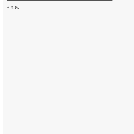
« ก.ค.