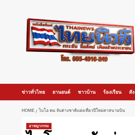
Skip
to
content
ข่าวทั่วไทย
ยานยนต์
ชาวบ้าน
ร้องเรียน
สั
HOME
ไบโอ ตม.จับต่างชาติแฝงเที่ยวปีใหม่คาสนามบิน
อาชญากรรม