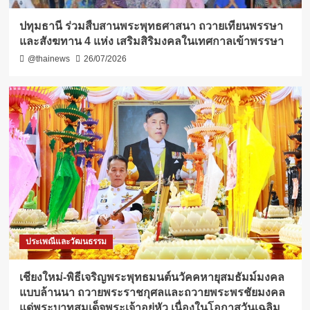
ปทุมธานี ร่วมสืบสานพระพุทธศาสนา ถวายเทียนพรรษา
และสังฆทาน 4 แห่ง เสริมสิริมงคลในเทศกาลเข้าพรรษา
@thainews
26/07/2026
ประเพณีและวัฒนธรรม
เชียงใหม่-พิธีเจริญพระพุทธมนต์นวัคคหายุสมธัมม์มงคล
แบบล้านนา ถวายพระราชกุศลและถวายพระพรชัยมงคล
แด่พระบาทสมเด็จพระเจ้าอยู่หัว เนื่องในโอกาสวันเฉลิม