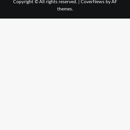
Copyright © All rights reserved.
|
CoverNews
by AF
themes.