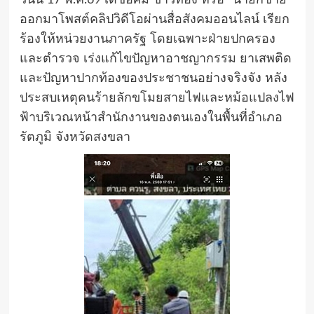
วันนี้ 17 พ.ค.69 เดชอิศม์ ขาวทอง หรือ “นายกชาย”
ออกมาโพสต์คลิปวิดีโอผ่านสื่อสังคมออนไลน์ เรียก
ร้องให้หน่วยงานภาครัฐ โดยเฉพาะฝ่ายปกครอง
และตำรวจ เร่งแก้ไขปัญหาอาชญากรรม ยาเสพติด
และปัญหาปากท้องของประชาชนอย่างจริงจัง หลัง
ประสบเหตุคนร้ายลักขโมยสายไฟและหม้อแปลงไฟ
ฟ้าบริเวณหน้าสำนักงานของตนเองในพื้นที่อำเภอ
รัตภูมิ จังหวัดสงขลา