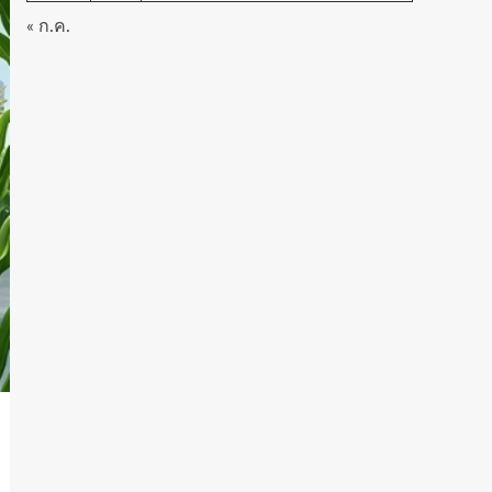
« ก.ค.