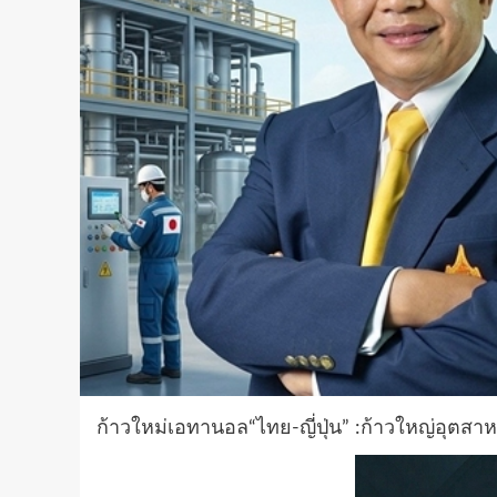
ก้าวใหม่เอทานอล“ไทย-ญี่ปุ่น” :ก้าวใหญ่อุต