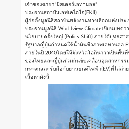
เจ้าของฉายา”มิสเตอร์เอทานอล“
ประธานสถาบันเอฟเคไอไอ(FKII)
ผู้ก่อตั้งมูลนิธิสถาบันพลังงานทางเลือกแห่งปร
ประธานมูลนิธิ Worldview Climateเขียนบทความแ
นโยบายครั้งใหญ่ (Policy Shift) ภายใต้ยุทธศาส
รัฐบาลญี่ปุ่นกำหนดใช้น้ำมันชีวภาพเอทานอล E1
ภายในปี 2040โดยให้จังหวัดโอกินาวาเป็นพื้นที่
ของไทยและญี่ปุ่นร่วมกันขับเคลื่อนอุตสาหก
กระจกและรับมือกับยานยนต์ไฟฟ้า(EV)ที่ไล่ล่า
เนื้อหาดังนี้