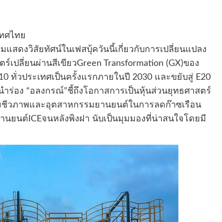
ะเทศไทย
สดงวิสัยทัศน์ในเฟสบุ้ควันนี้เกี่ยวกับการเปลี่ยนแปลง
ตร์เปลี่ยนผ่านสีเขียวGreen Transformation (GX)ของ
0 ทั่วประเทศเป็นครั้งแรกภายในปี 2030 และขยับสู่ E20
นำร่อง “อลงกรณ์”ชี้ถึงโอกาสการเป็นหุ้นส่วนยุทธศาสตร์
รรมชีวภาพและอุตสาหกรรมยานยนต์ในการลดก๊าซเรือน
ยานยนต์ICEจนหลังพิงฝา นับเป็นมุมมองที่น่าสนใจโดยมี