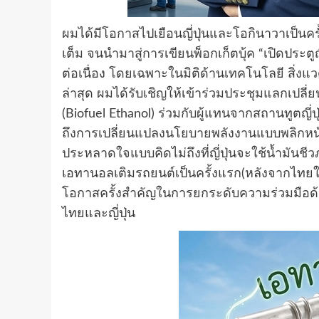
ผมได้มีโอกาสไปเยือนญี่ปุ่นและโอกินาวาเป็นครั
เต็ม จนนำมาสู่การเขียนพ็อกเก็ตบุ้ค “เปิดประ
ต่อเนื่อง โดยเฉพาะในมิติด้านเทคโนโลยี สิ่
ล่าสุด ผมได้รับเชิญให้เข้าร่วมประชุมแลกเปลี
(Biofuel Ethanol) ร่วมกับผู้แทนจากสถานทูตญี
ถึงการเปลี่ยนแปลงนโยบายพลังงานแบบพลิกหน้าม
ประหลาดใจแบบคิดไม่ถึงที่ญี่ปุ่นจะใช้น้ำมันชี
เอทานอลเติมรถยนต์เป็นครั้งแรก(หลังจากไทยใช้
โอกาสครั้งสำคัญในการยกระดับความร่วมมือ
ไทยและญี่ปุ่น