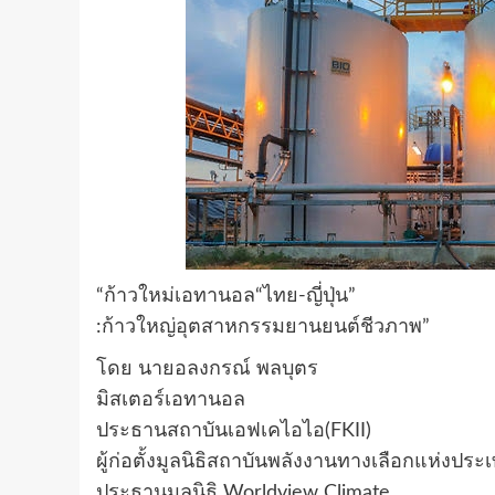
“ก้าวใหม่เอทานอล“ไทย-ญี่ปุ่น”
:ก้าวใหญ่อุตสาหกรรมยานยนต์ชีวภาพ”
โดย นายอลงกรณ์ พลบุตร
มิสเตอร์เอทานอล
ประธานสถาบันเอฟเคไอไอ(FKII)
ผู้ก่อตั้งมูลนิธิสถาบันพลังงานทางเลือกแห่งปร
ประธานมูลนิธิ Worldview Climate