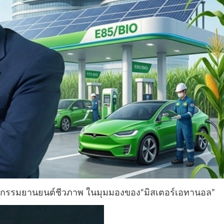
สาหกรรมยานยนต์ชีวภาพ ในมุมมองของ“มิสเตอร์เอทานอล”