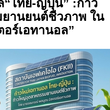
ไทย-ญี่ปุ่น” :ก้าว
มยานยนต์ชีวภาพ ใน
ตอร์เอทานอล”