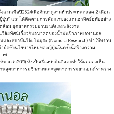
้งแรกเมื่อปี2524เพื่อศึกษาดูงานทั่วประเทศตลอด 2 เดือน
ตูญี่ปุ่น” และได้ติดตามการพัฒนาของแดนอาทิตย์อุทัยอย่าง
งแวดล้อม อุตสาหกรรมยานยนต์และพลังงาน
่ยนวิสัยทัศน์เกี่ยวกับอนาคตของน้ำมันชีวภาพเอทานอล
่ปุ่นและสถาบันวิจัยโนมูระ (Nomura Research) ทำให้ทราบ
ือซึ่งนโยบายใหม่ของญี่ปุ่นในครั้งนี้สร้างความ
วภาพ
มากว่า20ปี) ซึ่งเป็นเรื่องน่ายินดีและทำให้ผมมองเห็น
ด้านอุตสาหกรรมชีวภาพและอุตสาหกรรมยานยนต์ระหว่าง