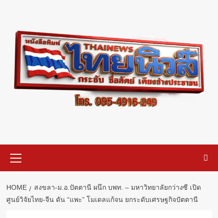
Skip
to
content
Primary
Menu
HOME
สงขลา-ม.อ.ปัตตานี ผนึก บพท. – มหาวิทยาลัยกว่างซี เปิด
ศูนย์วิจัยไทย-จีน ดัน “แพะ” โมเดลแก้จน ยกระดับเศรษฐกิจปัตตานี