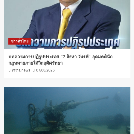
ข่าวทั่วไทย
บทความการปฏิรูปประเทศ ”7 สิงหา วันรพี“ อุดมคตินัก
กฎหมายภายใต้วิกฤติศรัทธา
@thainews
07/08/2026