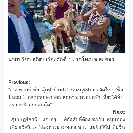
นายปรีชา สถิตย์เรืองศักดิ์ / หาดใหญ่ จ.สงขลา
Post
Previous:
“เปิดเทอมนี้เที่ยวคุ้มทั้งบ้าน! สวนนงนุชพัทยา จัดใหญ่ ‘ซื้อ
navigation
1 แถม 1’ ตลอดพฤษภาคม ลดภาระครอบครัว เที่ยวได้ทั้ง
ครอบครัวแบบสุดคุ้ม”
Next:
สุราษฎร์ธานี – แก่งกรุง…พิกัดลับที่ต้องเช็กอิน! หนุนท่อง
เที่ยวเชิงนิเวศ “ล่องห่วงยาง-หลามข้าว” สัมผัสวิถีป่าดิบชื้น