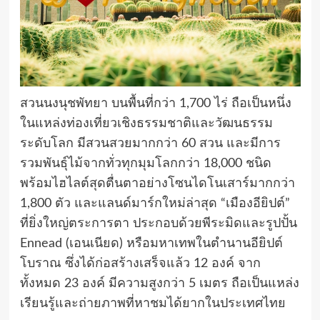
สวนนงนุชพัทยา บนพื้นที่กว่า 1,700 ไร่ ถือเป็นหนึ่ง
ในแหล่งท่องเที่ยวเชิงธรรมชาติและวัฒนธรรม
ระดับโลก มีสวนสวยมากกว่า 60 สวน และมีการ
รวมพันธุ์ไม้จากทั่วทุกมุมโลกกว่า 18,000 ชนิด
พร้อมไฮไลต์สุดตื่นตาอย่างโซนไดโนเสาร์มากกว่า
1,800 ตัว และแลนด์มาร์กใหม่ล่าสุด “เมืองอียิปต์”
ที่ยิ่งใหญ่ตระการตา ประกอบด้วยพีระมิดและรูปปั้น
Ennead (เอนเนียด) หรือมหาเทพในตำนานอียิปต์
โบราณ ซึ่งได้ก่อสร้างเสร็จแล้ว 12 องค์ จาก
ทั้งหมด 23 องค์ มีความสูงกว่า 5 เมตร ถือเป็นแหล่ง
เรียนรู้และถ่ายภาพที่หาชมได้ยากในประเทศไทย