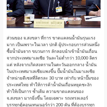
ส่วนของ จ.สงขลา ที่การ ขาดแคลนน้ำมันรุนแรง
มาก เป็นเพราะในเวลา ปกติ ผู้ประกอบการส่วนหนึ่ง
ซื้อน้ำมันจาก ขบวนการ ลักลอบนำเข้าน้ำมันเถื่อน
จากประเทศมาเลเซีย วันละไม่ต่ำกว่า 10,000 ลิตร
แต่ หลังจากเกิดสงครามในตะวันออกกลาง น้ำมัน
ในประเทศมาเลเซียแพงขึ้น ปั๊มน้ำมันในมาเลเซีย
จำหน่ายดีเซลที่ลิตรละ 30 บาท เท่ากับ หน้าปั๊มของ
ประเทศไทย ทำให้การค้าน้ำมันเถื่อนหยุดชะงัก
ทำให้เป็นการ ซ้ำเติม ความขาดแคลนของ
จ.สงขลา มากยิ่งขึ้น โดยเฉพาะ รถเทรลเลอร์
บรรทุกตู้คอนเทนเนอร์กว่า 200 คัน ที่ต้องบรรทุก