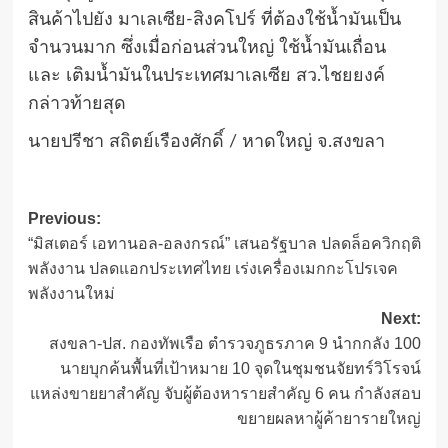
สินค้าไปยัง มาเลเซีย-สิงคโปร์ ที่ต้องใช้น้ำมันเป็น
จำนวนมาก ซึ่งเมื่อก่อนส่วนใหญ่ ใช้น้ำมันเถื่อน
และ เติมน้ำมันในประเทศมาเลเซีย สว.ไชยยงค์
กล่าวท้ายสุด
นายปรีชา สถิตย์เรืองศักดิ์ / หาดใหญ่ จ.สงขลา
Post
Previous:
“มิสเตอร์ เอทานอล-อลงกรณ์” เสนอรัฐบาล ปลดล็อควิกฤติ
navigation
พลังงาน ปลดแอกประเทศไทย เร่งเครื่องเมกกะโปรเจค
พลังงานใหม่
Next:
สงขลา-ปส. กองทัพเรือ ตำรวจภูธรภาค 9 นำกกลัง 100
นายบุกค้นพื้นที่เป้าหมาย 10 จุดในชุมชนจัยทร์วิโรจน์
แหล่งขายยาสำคัญ จับผู้ต้องหารายสำคัญ 6 คน กำลังสอบ
ขยายผลหาผู้ค้ายารายใหญ่