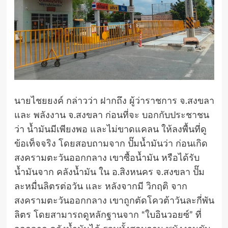
นายไชยยงค์ กล่าวว่า ฝากถึง ผู้ว่าราชการ จ.สงขลา
และ พลังงาน จ.สงขลา ก่อนที่จะ บอกกับประชาชน
ว่า น้ำมันมีเพียงพอ และไม่ขาดแคลน ให้ลงพื้นที่ดู
ข้อเท็จจริง โดยสอบถามจาก ปั๊มน้ำมันว่า ก่อนเกิด
สงครามตะวันออกกลาง เขาซื้อน้ำมัน หรือได้รับ
น้ำมันจาก คลังน้ำมัน ใน อ.สิงหนคร จ.สงขลา ปั๊ม
ละหมื่นลิตรต่อวัน และ หลังจากมี วิกฤติ จาก
สงครามตะวันออกกลาง เขาถูกตัดโควต้าวันละกี่พัน
ลิตร โดยสามารถดูหลักฐานจาก “ใบอินวอยซ์” ที่