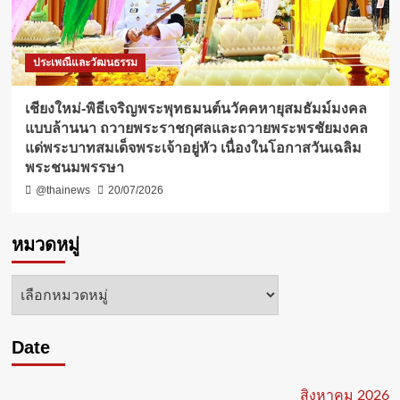
ประเพณีและวัฒนธรรม
เชียงใหม่-พิธีเจริญพระพุทธมนต์นวัคคหายุสมธัมม์มงคล
แบบล้านนา ถวายพระราชกุศลและถวายพระพรชัยมงคล
แด่พระบาทสมเด็จพระเจ้าอยู่หัว เนื่องในโอกาสวันเฉลิม
พระชนมพรรษา
@thainews
20/07/2026
หมวดหมู่
หมวด
หมู่
Date
สิงหาคม 2026