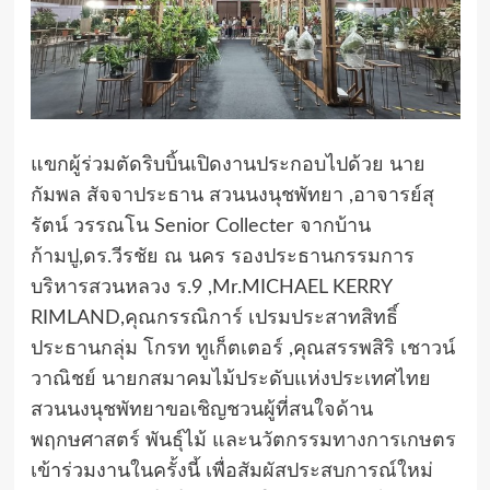
แขกผู้ร่วมตัดริบบิ้นเปิดงานประกอบไปด้วย นาย
กัมพล สัจจาประธาน สวนนงนุชพัทยา ,อาจารย์สุ
รัตน์ วรรณโน Senior Collecter จากบ้าน
ก้ามปู,ดร.วีรชัย ณ นคร รองประธานกรรมการ
บริหารสวนหลวง ร.9 ,Mr.MICHAEL KERRY
RIMLAND,คุณกรรณิการ์ เปรมประสาทสิทธิ์
ประธานกลุ่ม โกรท ทูเก็ตเตอร์ ,คุณสรรพสิริ เชาวน์
วาณิชย์ นายกสมาคมไม้ประดับแห่งประเทศไทย
สวนนงนุชพัทยาขอเชิญชวนผู้ที่สนใจด้าน
พฤกษศาสตร์ พันธุ์ไม้ และนวัตกรรมทางการเกษตร
เข้าร่วมงานในครั้งนี้ เพื่อสัมผัสประสบการณ์ใหม่