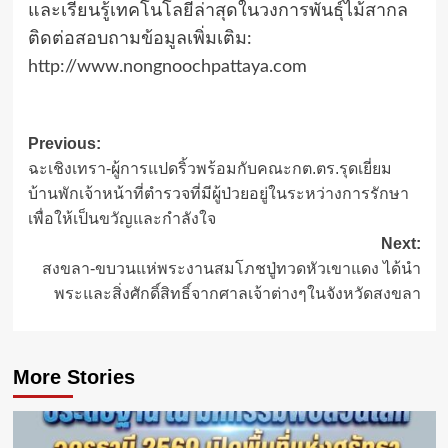
และเรียนรู้เทคโนโลยีล่าสุดในวงการพันธุ์ไม้สากล
ติดต่อสอบถามข้อมูลเพิ่มเติม:
http://www.nongnoochpattaya.com
Post
Previous:
ฉะเชิงเทรา-ผู้การแปดริ้วพร้อมกับคณะกต.ตร.รุดเยี่ยม
navigation
บ้านพักเจ้าหน้าที่ตำรวจที่มีผู้ป่วยอยู่ในระหว่างการรักษา
เพื่อให้เป็นขวัญและกำลังใจ
Next:
สงขลา-ขบวนแห่พระงานสมโภชปู่ทวดหัวเขาแดง ได้นำ
พระและสิ่งศักดิ์สิทธิ์จากศาลเจ้าต่างๆในจังหวัดสงขลา
More Stories