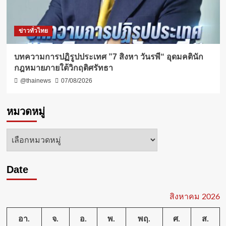
ข่าวทั่วไทย
บทความการปฏิรูปประเทศ ”7 สิงหา วันรพี“ อุดมคตินัก
กฎหมายภายใต้วิกฤติศรัทธา
@thainews
07/08/2026
หมวดหมู่
หมวด
หมู่
Date
สิงหาคม 2026
อา.
จ.
อ.
พ.
พฤ.
ศ.
ส.