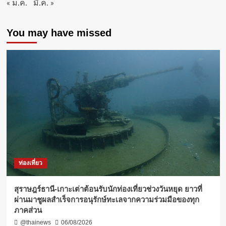
« ม.ค.
มี.ค. »
บริหาร
องค์กร
อัยการ”
You may have missed
ท่องเที่ยว
สุราษฎร์ธานี-เกาะเต่าต้อนรับนักท่องเที่ยวช่วงวันหยุด ยาวที่
ผ่านมาชูผลสำเร็จการอนุรักษ์ทะเลจากความร่วมมือของทุก
ภาคส่วน
@thainews
06/08/2026