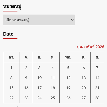
ผู้
หมวดหมู่
ตรวจ
การ
อัยการ
หมวด
ลงพื้น
หมู่
ที่
ตรวจ
Date
ติดตาม
การ
ปฏิบัติ
ราชการ
กุมภาพันธ์ 2026
ของ
สำนักงาน
อา.
จ.
อ.
พ.
พฤ.
ศ.
ส.
คดี
อาญา
1
2
3
4
5
6
7
สำนักงาน
อัยการ
8
9
10
11
12
13
14
สูงสุด
“เพื่อ
ให้
15
16
17
18
19
20
21
สอดคล้อง
กับ
22
23
24
25
26
27
28
นโยบาย
การ