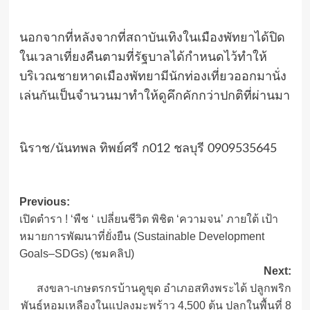
นอกจากที่หลังจากที่สถาบันเทิงในเมืองพัทยาได้ปิด
ในเวลาเที่ยงคืนตามที่รัฐบาลได้กำหนดไว้ทำให้
บริเวณชายหาดเมืองพัทยามีนักท่องเที่ยวออกมานั่ง
เล่นกันเป็นจำนวนมาทำให้ดูคึกคักกว่าปกติที่ผ่านมา
นิราช/นันทพล ทิพย์ศรี ก012 ชลบุรี 0909535645
Post
Previous:
เปิดตำรา ! ‘พืช ‘ เปลี่ยนชีวิต พิชิต ‘ความจน’ ภายใต้ เป้า
navigation
หมายการพัฒนาที่ยั่งยืน (Sustainable Development
Goals–SDGs) (ชมคลิป)
Next:
สงขลา-เกษตรกรบ้านคูขุด อำเภอสทิงพระได้ ปลูกพริก
พันธุ์หอมเหลืองในแปลงมะพร้าว 4,500 ต้น ปลูกในพื้นที่ 8