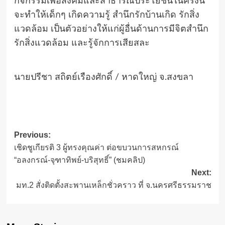
กิจกรรมเพื่อสังคมและสาธารณประโยชน์ในครั้งนี้
จะทำให้เด็กๆ เกิดความรู้ สำนึกรักบ้านเกิด รักสิ่ง
แวดล้อม เป็นตัวอย่างให้แก่ผู้อื่นด้านการมีจิตสำนึก
รักสิ่งแวดล้อม และรู้จักการเสียสละ
นายปรีชา สถิตย์เรืองศักดิ์ / หาดใหญ่ จ.สงขลา
Post
Previous:
เชิดชูเกียรติ 3 ผู้ทรงคุณค่า ต่อขบวนการสหกรณ์
navigation
“อลงกรณ์-จุฑาทิพย์-บริสุทธิ์” (ชมคลิป)
Next:
มท.2 สั่งติดตั้งสะพานเหล็กชั่วคราว ที่ จ.นครศรีธรรมราช