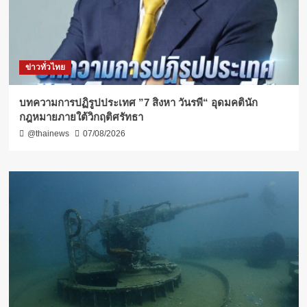
ข่าวทั่วไทย
บทความการปฏิรูปประเทศ ”7 สิงหา วันรพี“ อุดมคตินัก
กฎหมายภายใต้วิกฤติศรัทธา
@thainews
07/08/2026