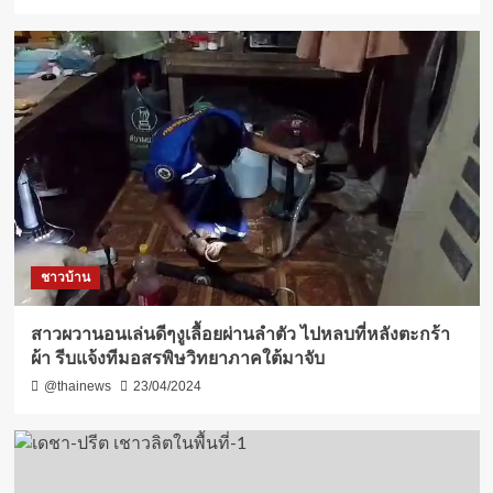
ชาวบ้าน
สาวผวานอนเล่นดีๆงูเลื้อยผ่านลำตัว ไปหลบที่หลังตะกร้า
ผ้า รีบแจ้งทีมอสรพิษวิทยาภาคใต้มาจับ
@thainews
23/04/2024