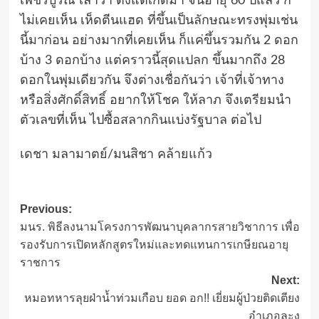
เพชรบูรณ์ เล่าว่า ตั้งแต่เกิดมา จนอายุ 60 ปีแล้ว ก็
ไม่เคยเห็น เห็ดตีนแฮด ที่ขึ้นเป็นลักษณะทรงพุ่มเช่น
นี้มาก่อน อย่างมากที่เคยเห็น ก็แค่ขึ้นรวมกัน 2 ดอก
บ้าง 3 ดอกบ้าง แต่คราวนี้สุดแปลก ขึ้นมากถึง 28
ดอกในพุ่มเดียวกัน จึงต่างเชื่อกันว่า เจ้าที่เจ้าทาง
หรือสิ่งศักดิ์สิทธิ์ อยากให้โชค ให้ลาภ จึงเตรียมนำ
ตัวเลขที่เห็น ไปซื้อสลากกินแบ่งรัฐบาล ต่อไป
เดชา มลามาตย์/มนสิชา คล้ายแก้ว
Post
Previous:
มนร. พิธีลงนามโครงการพัฒนาบุคลากรสายวิชาการ เพื่อ
navigation
รองรับการเปิดหลักสูตรใหม่และทดแทนการเกษียณอายุ
ราชการ
Next:
หมอทหารลุยฝ่าน้ำท่วมเกือบ ยอด อก!! เยี่ยมผู้ป่วยติดเตียง
อำเภอละงู