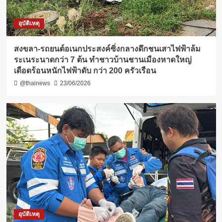
อุบัติเหตุ
สงขลา-รถยนต์อเนกประสงค์ซิ่งกลางดึกชนเสาไฟฟ้าล้ม
ระเนระนาดกว่า 7 ต้น ทำชาวบ้านชานเมืองหาดใหญ่
เดือดร้อนหนักไฟฟ้าดับ กว่า 200 ครัวเรือน
@thainews
23/06/2026
อุบัติเหตุ