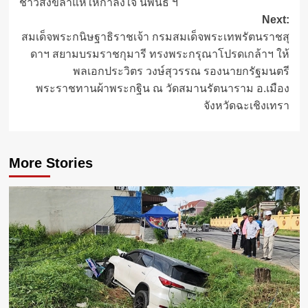
ชาวสงขลาแห่ให้กำลังใจ นิพนธ์ ฯ
navigation
Next:
สมเด็จพระกนิษฐาธิราชเจ้า กรมสมเด็จพระเทพรัตนราชสุ
ดาฯ สยามบรมราชกุมารี ทรงพระกรุณาโปรดเกล้าฯ ให้
พลเอกประวิตร วงษ์สุวรรณ รองนายกรัฐมนตรี
พระราชทานผ้าพระกฐิน ณ วัดสมานรัตนาราม อ.เมือง
จังหวัดฉะเชิงเทรา
More Stories