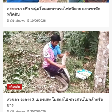
สงขลา-ระทึก หนุ่มโดดสะพานรถไฟหนีตาย แขนขาหัก
หวิดดับ
@thainews
10/06/2026
เตือนภัย
สงขลา-จงอาง 3 เมตรเศษ โผล่กอไผ่ ชาวสวนไม่กล้ากรีด
ยาง
@thainews
30/05/2026