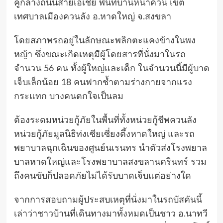
คูกลางถนนสายเอเชีย พื้นที่บ้านหน้าควน เขต
เทศบาลเมืองควนลัง อ.หาดใหญ่ จ.สงขลา
โดยสภาพรถอยู่ในลักษณะพลิกตะแคงข้างในพง
หญ้า ซึ่งขณะเกิดเหตุมีผู้โดยสารที่นั่งมาในรถ
จำนวน 56 คน ทั้งผู้ใหญ่และเด็ก ในจำนวนนี้มีผู้บาด
เจ็บเล็กน้อย 18 คนฟากช้ำตามร่างกายจากแรง
กระแทก บางคนตกใจเป็นลม
ต้องระดมหน่วยกู้ภัยในพื้นที่ทั้งหน่วยกู้ชีพควนลัง
หน่วยกู้ภัยมูลนิธิท่งเซียเซี่ยงตึ้งหาดใหญ่ และรถ
พยาบาลฉุกเฉินของศูนย์นเรนทร นำตัวส่งโรงพยาล
บาลหาดใหญ่และโรงพยาบาลสงขลานครินทร์ รวม
ถึงคนขับก็ปลอดภัยไม่ได้รับบาดเจ็บแต่อย่างใด
จากการสอบถามผู้ประสบเหตุที่นั่งมาในรถบัสคันนี้
เล่าว่าชาวบ้านที่เดินทางมาทั้งหมดเป็นชาว อ.นาทวี